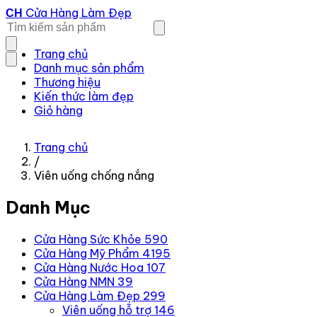
Cửa Hàng Làm Đẹp
CH
Trang chủ
Danh mục sản phẩm
Thương hiệu
Kiến thức làm đẹp
Giỏ hàng
Trang chủ
/
Viên uống chống nắng
Danh Mục
Cửa Hàng Sức Khỏe
590
Cửa Hàng Mỹ Phẩm
4195
Cửa Hàng Nước Hoa
107
Cửa Hàng NMN
39
Cửa Hàng Làm Đẹp
299
Viên uống hỗ trợ
146