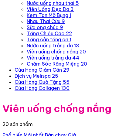
Nước uống nhau thai
5
Viên Uống Đẹp Da
3
Kem Tan Mỡ Bụng
1
Nhau Thai Cừu
9
Sữa ong chúa
9
Tăng Chiều Cao
22
Tăng cân tăng cơ
1
Nước uống trắng da
13
Viên uống chống nắng
20
Viên uống trắng da
44
Chăm Sóc Răng Miệng
20
Cửa Hàng Giảm Cân
29
Dịch vụ Melispa
25
Cửa Hàng Quà Tặng
55
Cửa Hàng Collagen
130
Viên uống chống nắng
20 sản phẩm
Phổ biến
Mới nhất
Bán chạy
Giá