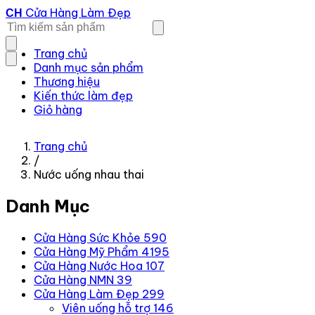
Cửa Hàng Làm Đẹp
CH
Trang chủ
Danh mục sản phẩm
Thương hiệu
Kiến thức làm đẹp
Giỏ hàng
Trang chủ
/
Nước uống nhau thai
Danh Mục
Cửa Hàng Sức Khỏe
590
Cửa Hàng Mỹ Phẩm
4195
Cửa Hàng Nước Hoa
107
Cửa Hàng NMN
39
Cửa Hàng Làm Đẹp
299
Viên uống hỗ trợ
146