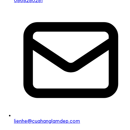
0868280281
lienhe@cuahanglamdep.com