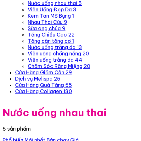
Nước uống nhau thai
5
Viên Uống Đẹp Da
3
Kem Tan Mỡ Bụng
1
Nhau Thai Cừu
9
Sữa ong chúa
9
Tăng Chiều Cao
22
Tăng cân tăng cơ
1
Nước uống trắng da
13
Viên uống chống nắng
20
Viên uống trắng da
44
Chăm Sóc Răng Miệng
20
Cửa Hàng Giảm Cân
29
Dịch vụ Melispa
25
Cửa Hàng Quà Tặng
55
Cửa Hàng Collagen
130
Nước uống nhau thai
5 sản phẩm
Phổ biến
Mới nhất
Bán chạy
Giá