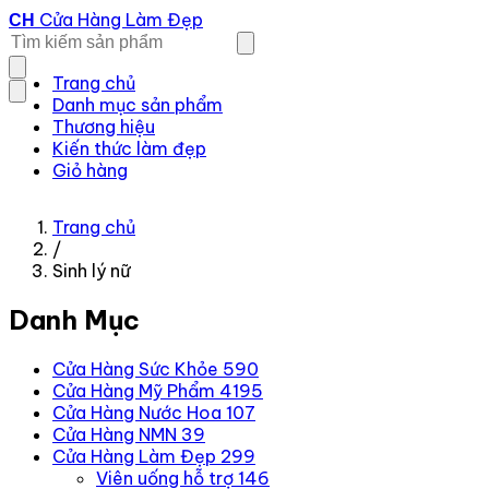
Cửa Hàng Làm Đẹp
CH
Trang chủ
Danh mục sản phẩm
Thương hiệu
Kiến thức làm đẹp
Giỏ hàng
Trang chủ
/
Sinh lý nữ
Danh Mục
Cửa Hàng Sức Khỏe
590
Cửa Hàng Mỹ Phẩm
4195
Cửa Hàng Nước Hoa
107
Cửa Hàng NMN
39
Cửa Hàng Làm Đẹp
299
Viên uống hỗ trợ
146