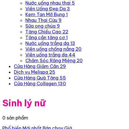
Nước uống nhau thai
5
Viên Uống Đẹp Da
3
Kem Tan Mỡ Bụng
1
Nhau Thai Cừu
9
Sữa ong chúa
9
Tăng Chiều Cao
22
Tăng cân tăng cơ
1
Nước uống trắng da
13
Viên uống chống nắng
20
Viên uống trắng da
44
Chăm Sóc Răng Miệng
20
Cửa Hàng Giảm Cân
29
Dịch vụ Melispa
25
Cửa Hàng Quà Tặng
55
Cửa Hàng Collagen
130
Sinh lý nữ
0 sản phẩm
Phổ biến
Mới nhất
Bán chạy
Giá