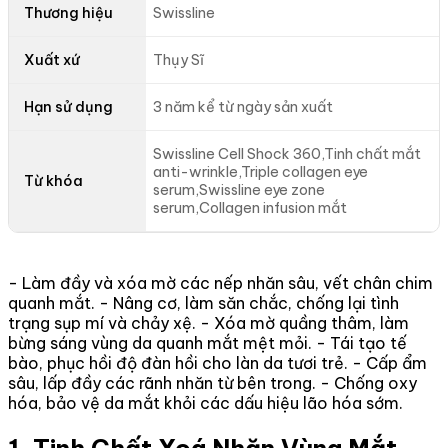
Thương hiệu
Swissline
Xuất xứ
Thụy Sĩ
Hạn sử dụng
3 năm kể từ ngày sản xuất
Swissline Cell Shock 360,Tinh chất mắt
anti-wrinkle,Triple collagen eye
Từ khóa
serum,Swissline eye zone
serum,Collagen infusion mắt
- Làm đầy và xóa mờ các nếp nhăn sâu, vết chân chim
quanh mắt. - Nâng cơ, làm săn chắc, chống lại tình
trạng sụp mí và chảy xệ. - Xóa mờ quầng thâm, làm
bừng sáng vùng da quanh mắt mệt mỏi. - Tái tạo tế
bào, phục hồi độ đàn hồi cho làn da tươi trẻ. - Cấp ẩm
sâu, lấp đầy các rãnh nhăn từ bên trong. - Chống oxy
hóa, bảo vệ da mắt khỏi các dấu hiệu lão hóa sớm.
1. Tinh Chất Xoá Nhăn Vùng Mắt