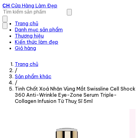
Cửa Hàng Làm Đẹp
CH
Trang chủ
Danh mục sản phẩm
Thương hiệu
Kiến thức làm đẹp
Giỏ hàng
Trang chủ
/
Sản phẩm khác
/
Tinh Chất Xoá Nhăn Vùng Mắt Swissline Cell Shock
360 Anti-Wrinkle Eye-Zone Serum Triple-
Collagen Infusion Từ Thuỵ Sĩ 5ml