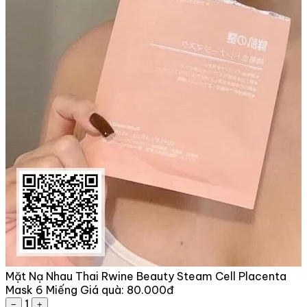
Mặt Nạ Nhau Thai Rwine Beauty Steam Cell Placenta
Mask 6 Miếng
Giá quà:
80.000đ
1
−
+