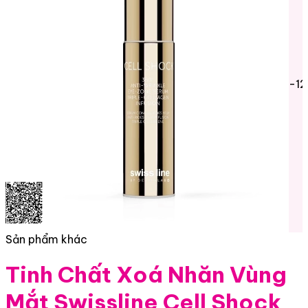
-1
Sản phẩm khác
Tinh Chất Xoá Nhăn Vùng
Mắt Swissline Cell Shock