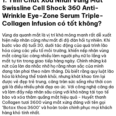
Swissline Cell Shock 360 Anti-
Wrinkle Eye-Zone Serum Triple-
Collagen Infusion có tốt không?
Vùng da quanh mắt là vị trí khá mỏng manh rất dễ xuất
hiện nếp nhăn cũng như mất đi độ đàn hồi tự nhiên. Khi
bước vào độ tuổi 30, dưới tác động của quá trình lão
hóa cùng các yếu tố môi trường, khiến nếp nhăn vùng
mắt càng lúc càng nhiều làm người phụ nữ lo lắng và
mất tự tin trong giao tiếp hàng ngày. Chính những kẽ
nứt của làn da nhắc nhở họ rằng nhan sắc của mình
đang tàn phai theo năm tháng. Dù biết rằng quy luật lão
hóa là không thể tránh khỏi, nhưng khát khao tìm lại
được vẻ đẹp trẻ trung, căng tràn sức sống như thời con
gái là điều nhiều phái đẹp ao ức. Với công nghệ căng da
và làm đầy nếp nhăn sâu cùng với khả năng tái tạo tế
bào và xóa thâm quầng mắt hiệu quả - Huyết thanh
Collagen tươi 3600 vùng mắt xứng đáng với tên gọi
"Botox thoa 3600" và hoàn toàn chinh phục mọi khách
hàng khó tính nhất.