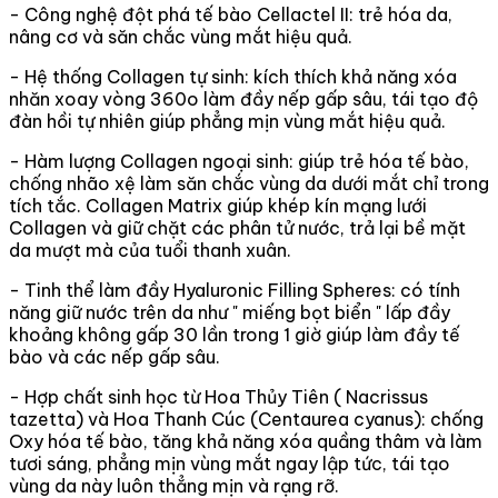
- Công nghệ đột phá tế bào Cellactel II: trẻ hóa da,
nâng cơ và săn chắc vùng mắt hiệu quả.
- Hệ thống Collagen tự sinh: kích thích khả năng xóa
nhăn xoay vòng 360o làm đầy nếp gấp sâu, tái tạo độ
đàn hồi tự nhiên giúp phẳng mịn vùng mắt hiệu quả.
- Hàm lượng Collagen ngoại sinh: giúp trẻ hóa tế bào,
chống nhão xệ làm săn chắc vùng da dưới mắt chỉ trong
tích tắc. Collagen Matrix giúp khép kín mạng lưới
Collagen và giữ chặt các phân tử nước, trả lại bề mặt
da mượt mà của tuổi thanh xuân.
- Tinh thể làm đầy Hyaluronic Filling Spheres: có tính
năng giữ nước trên da như " miếng bọt biển " lấp đầy
khoảng không gấp 30 lần trong 1 giờ giúp làm đầy tế
bào và các nếp gấp sâu.
- Hợp chất sinh học từ Hoa Thủy Tiên ( Nacrissus
tazetta) và Hoa Thanh Cúc (Centaurea cyanus): chống
Oxy hóa tế bào, tăng khả năng xóa quầng thâm và làm
tươi sáng, phẳng mịn vùng mắt ngay lập tức, tái tạo
vùng da này luôn thẳng mịn và rạng rỡ.