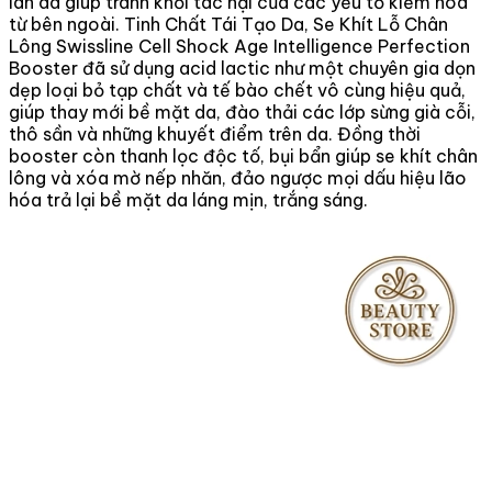
làn da giúp tránh khỏi tác hại của các yếu tố kiềm hóa
từ bên ngoài. Tinh Chất Tái Tạo Da, Se Khít Lỗ Chân
Lông Swissline Cell Shock Age Intelligence Perfection
Booster đã sử dụng acid lactic như một chuyên gia dọn
dẹp loại bỏ tạp chất và tế bào chết vô cùng hiệu quả,
giúp thay mới bề mặt da, đào thải các lớp sừng già cỗi,
thô sần và những khuyết điểm trên da. Đồng thời
booster còn thanh lọc độc tố, bụi bẩn giúp se khít chân
lông và xóa mờ nếp nhăn, đảo ngược mọi dấu hiệu lão
hóa trả lại bề mặt da láng mịn, trắng sáng.