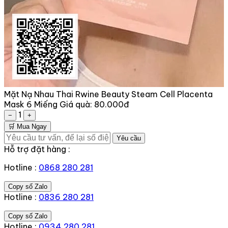
Mặt Nạ Nhau Thai Rwine Beauty Steam Cell Placenta
Mask 6 Miếng
Giá quà:
80.000đ
1
−
+
🛒 Mua Ngay
Yêu cầu
Hỗ trợ đặt hàng :
Hotline :
0868 280 281
Copy số Zalo
Hotline :
0836 280 281
Copy số Zalo
Hotline :
0934 280 281