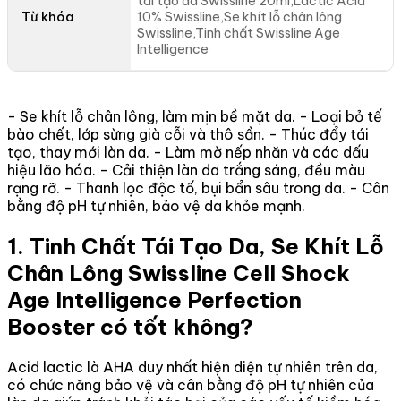
tái tạo da Swissline 20ml,Lactic Acid
Từ khóa
10% Swissline,Se khít lỗ chân lông
Swissline,Tinh chất Swissline Age
Intelligence
- Se khít lỗ chân lông, làm mịn bề mặt da. - Loại bỏ tế
bào chết, lớp sừng già cỗi và thô sần. - Thúc đẩy tái
tạo, thay mới làn da. - Làm mờ nếp nhăn và các dấu
hiệu lão hóa. - Cải thiện làn da trắng sáng, đều màu
rạng rỡ. - Thanh lọc độc tố, bụi bẩn sâu trong da. - Cân
bằng độ pH tự nhiên, bảo vệ da khỏe mạnh.
1. Tinh Chất Tái Tạo Da, Se Khít Lỗ
Chân Lông Swissline Cell Shock
Age Intelligence Perfection
Booster có tốt không?
Acid lactic là AHA duy nhất hiện diện tự nhiên trên da,
có chức năng bảo vệ và cân bằng độ pH tự nhiên của