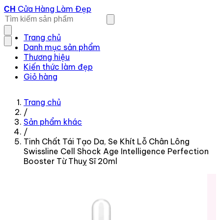
Cửa Hàng Làm Đẹp
CH
Trang chủ
Danh mục sản phẩm
Thương hiệu
Kiến thức làm đẹp
Giỏ hàng
Trang chủ
/
Sản phẩm khác
/
Tinh Chất Tái Tạo Da, Se Khít Lỗ Chân Lông
Swissline Cell Shock Age Intelligence Perfection
Booster Từ Thuỵ Sĩ 20ml