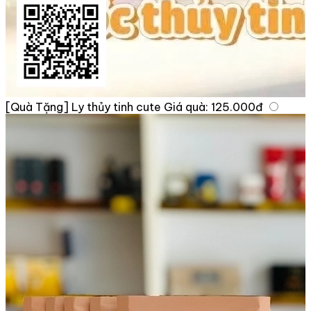
[Quà Tặng] Ly thủy tinh cute
Giá quà:
125.000đ