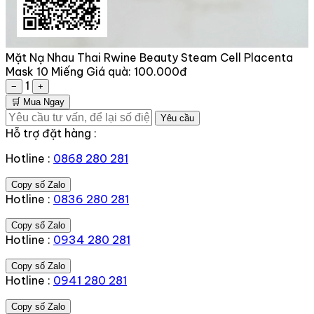
Mặt Nạ Nhau Thai Rwine Beauty Steam Cell Placenta
Mask 10 Miếng
Giá quà:
100.000đ
1
−
+
🛒 Mua Ngay
Yêu cầu
Hỗ trợ đặt hàng :
Hotline :
0868 280 281
Copy số Zalo
Hotline :
0836 280 281
Copy số Zalo
Hotline :
0934 280 281
Copy số Zalo
Hotline :
0941 280 281
Copy số Zalo