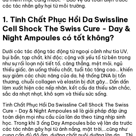
các tác nhân gây hại từ môi trường.
1. Tinh Chất Phục Hồi Da Swissline
Cell Shock The Swiss Cure - Day &
Night Ampoules có tốt không?
Dưới các tác động tác động từ ngoại cảnh như tia UV,
bụi bẩn, tạp chất, khí độc; cộng với yếu tố từ bên trong
như sự rối loạn nội tiết tố, căng thẳng, mệt mỏi, ngủ
thiếu giấc, ăn uống thiếu chất, tuổi tác tăng cao… khiến
suy giảm các chức năng của da, hệ thống DNA bị tổn
thương, chuỗi collagen và elastin bị đứt gãy... Dần dần
làm xuất hiện các nếp nhăn, kết cấu da thiếu săn chắc,
sắc da nhợt nhạt, khô sạm và thiếu sức sống.
Tinh Chất Phục Hồi Da Swissline Cell Shock The Swiss
Cure - Day & Night Ampoules sẽ là giải pháp đáp ứng
toàn diện mọi nhu cầu của làn da theo từng nhịp sinh
học. Trong khi 3 ống Day Ampoules bảo vệ làn da trước
các tác nhân gây hại từ ánh nắng, mặt trời,…cũng như
cung cấp đủ độ ẩm, dưỡng chất nuôi dưỡng làn da,… Thì