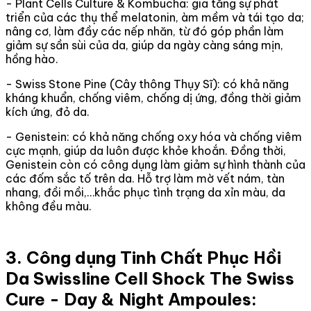
- Plant Cells Culture & Kombucha: gia tăng sự phát
triển của các thụ thể melatonin, àm mềm và tái tạo da;
nâng cơ, làm đầy các nếp nhăn, từ đó góp phần làm
giảm sự sần sùi của da, giúp da ngày càng sáng mịn,
hồng hào.
- Swiss Stone Pine (Cây thông Thụy Sĩ): có khả năng
kháng khuẩn, chống viêm, chống dị ứng, đồng thời giảm
kích ứng, đỏ da.
- Genistein: có khả năng chống oxy hóa và chống viêm
cực mạnh, giúp da luôn được khỏe khoắn. Đồng thời,
Genistein còn có công dụng làm giảm sự hình thành của
các đốm sắc tố trên da. Hỗ trợ làm mờ vết nám, tàn
nhang, đồi mồi,…khắc phục tình trạng da xỉn màu, da
không đều màu.
3. Công dụng Tinh Chất Phục Hồi
Da Swissline Cell Shock The Swiss
Cure - Day & Night Ampoules: