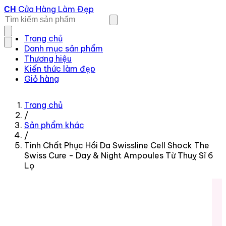
Cửa Hàng Làm Đẹp
CH
Trang chủ
Danh mục sản phẩm
Thương hiệu
Kiến thức làm đẹp
Giỏ hàng
Trang chủ
/
Sản phẩm khác
/
Tinh Chất Phục Hồi Da Swissline Cell Shock The
Swiss Cure - Day & Night Ampoules Từ Thuỵ Sĩ 6
Lọ