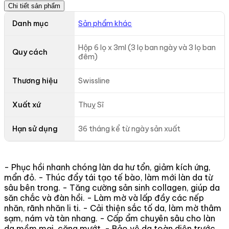
Chi tiết sản phẩm
Danh mục
Sản phẩm khác
Hộp 6 lọ x 3ml (3 lọ ban ngày và 3 lọ ban
Quy cách
đêm)
Thương hiệu
Swissline
Xuất xứ
Thuỵ Sĩ
Hạn sử dụng
36 tháng kể từ ngày sản xuất
- Phục hồi nhanh chóng làn da hư tổn, giảm kích ứng,
mẩn đỏ. - Thúc đẩy tái tạo tế bào, làm mới làn da từ
sâu bên trong. - Tăng cường sản sinh collagen, giúp da
săn chắc và đàn hồi. - Làm mờ và lấp đầy các nếp
nhăn, rãnh nhăn li ti. - Cải thiện sắc tố da, làm mờ thâm
sạm, nám và tàn nhang. - Cấp ẩm chuyên sâu cho làn
da mềm mại, căng mướt. - Bảo vệ da toàn diện trước