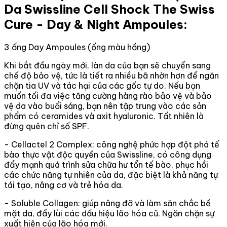
Da Swissline Cell Shock The Swiss
Cure - Day & Night Ampoules:
3 ống Day Ampoules (ống màu hồng)
Khi bắt đầu ngày mới, làn da của bạn sẽ chuyển sang
chế độ bảo vệ, tức là tiết ra nhiều bã nhờn hơn để ngăn
chặn tia UV và tác hại của các gốc tự do. Nếu bạn
muốn tối đa việc tăng cường hàng rào bảo vệ và bảo
vệ da vào buổi sáng, bạn nên tập trung vào các sản
phẩm có ceramides và axit hyaluronic. Tất nhiên là
đừng quên chỉ số SPF.
- Cellactel 2 Complex: công nghệ phức hợp đột phá tế
bào thực vật độc quyền của Swissline, có công dụng
đẩy mạnh quá trình sửa chữa hư tổn tế bào, phục hồi
các chức năng tự nhiên của da, đặc biệt là khả năng tự
tái tạo, nâng cơ và trẻ hóa da.
- Soluble Collagen: giúp nâng đỡ và làm săn chắc bề
mặt da, đẩy lùi các dấu hiệu lão hóa cũ. Ngăn chặn sự
xuất hiện của lão hóa mới.