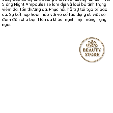
3 ống Night Ampoules sẽ làm dịu và loại bỏ tình trạng
viêm da, tổn thương da. Phục hồi, hỗ trợ tái tạo tế bào
da. Sự kết hợp hoàn hảo với vô số tác dụng ưu việt sẽ
đem đến cho bạn 1 làn da khỏe mạnh, mịn màng, rạng
ngời.