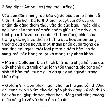
3 ống Night Ampoules (ống màu trắng)
Vào ban đêm, hàng rào bảo vệ da của bạn trở nên dễ
thẩm thấu hơn. Đó là thời gian tuyệt vời để các sản
phẩm dễ dàng thẩm thấu vào da của bạn. Trước khi đi
ngủ, bạn nên thoa các sản phẩm giúp thúc đẩy quá
trình phục hồi và tái tạo da. Khi bạn đang chìm sâu
trong giấc ngủ, cơ thể sẽ tiết ra các hoocmon tăng
trưởng của con người, một thành phần quan trọng để
sản sinh collagen, một loại protein đảm bảo làn da
sáng, mái tóc bóng mượt và móng tay chắc khỏe.
- Marine Collagen: kích thích khả năng phục hồi của da,
đẩy nhanh quá trình chữa lành tổn thương, gia tăng sản
sinh tế bào mới, từ đó giúp da quay về nguyên trạng
khỏe đẹp.
- Gold & Silk Complex: ngăn chặn tình trạng tổn thương
da, cung cấp độ ẩm cho da, góp phần đáng kể cải thiện
kết cấu da, giúp da săn chắc hơn, đồng thời tăng cường
chức năng tự vệ và khóa ẩm của da.