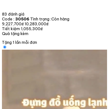
83 đánh giá
Code :
30506
Tình trạng :
Còn hàng
9,227,700₫
10,283,000₫
Tiết kiệm 1,055,300₫
Quà tặng kèm
Tặng 1 lần mỗi đơn