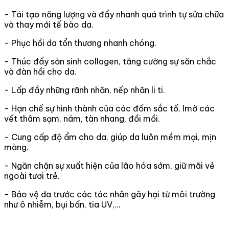
- Tái tạo năng lượng và đẩy nhanh quá trình tự sửa chữa
và thay mới tế bào da.
- Phục hồi da tổn thương nhanh chóng.
- Thúc đẩy sản sinh collagen, tăng cường sự săn chắc
và đàn hồi cho da.
- Lấp đầy những rãnh nhăn, nếp nhăn li ti.
- Hạn chế sự hình thành của các đốm sắc tố, lmờ các
vết thâm sạm, nám, tàn nhang, đồi mồi.
- Cung cấp độ ẩm cho da, giúp da luôn mềm mại, mịn
màng.
- Ngăn chặn sự xuất hiện của lão hóa sớm, giữ mãi vẻ
ngoài tươi trẻ.
- Bảo vệ da trước các tác nhân gây hại từ môi trường
như ô nhiễm, bụi bẩn, tia UV,…