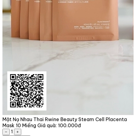
Mặt Nạ Nhau Thai Rwine Beauty Steam Cell Placenta
Mask 10 Miếng
Giá quà:
100.000đ
1
−
+