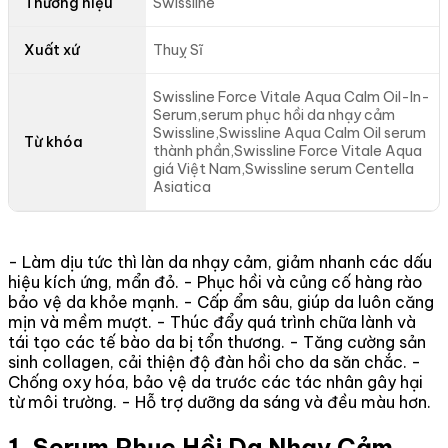
Thương hiệu
Swissline
Xuất xứ
Thuỵ Sĩ
Swissline Force Vitale Aqua Calm Oil-In-
Serum,serum phục hồi da nhạy cảm
Swissline,Swissline Aqua Calm Oil serum
Từ khóa
thành phần,Swissline Force Vitale Aqua
giá Việt Nam,Swissline serum Centella
Asiatica
- Làm dịu tức thì làn da nhạy cảm, giảm nhanh các dấu
hiệu kích ứng, mẩn đỏ. - Phục hồi và củng cố hàng rào
bảo vệ da khỏe mạnh. - Cấp ẩm sâu, giúp da luôn căng
mịn và mềm mượt. - Thúc đẩy quá trình chữa lành và
tái tạo các tế bào da bị tổn thương. - Tăng cường sản
sinh collagen, cải thiện độ đàn hồi cho da săn chắc. -
Chống oxy hóa, bảo vệ da trước các tác nhân gây hại
từ môi trường. - Hỗ trợ dưỡng da sáng và đều màu hơn.
1. Serum Phục Hồi Da Nhạy Cảm