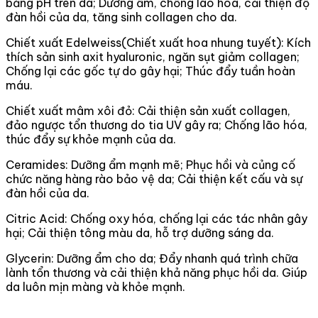
bằng pH trên da; Dưỡng ẩm, chống lão hóa, cải thiện độ
đàn hồi của da, tăng sinh collagen cho da.
Chiết xuất Edelweiss(Chiết xuất hoa nhung tuyết): Kích
thích sản sinh axit hyaluronic, ngăn sụt giảm collagen;
Chống lại các gốc tự do gây hại; Thúc đẩy tuần hoàn
máu.
Chiết xuất mâm xôi đỏ: Cải thiện sản xuất collagen,
đảo ngược tổn thương do tia UV gây ra; Chống lão hóa,
thúc đẩy sự khỏe mạnh của da.
Ceramides: Dưỡng ẩm mạnh mẽ; Phục hồi và củng cố
chức năng hàng rào bảo vệ da; Cải thiện kết cấu và sự
đàn hồi của da.
Citric Acid: Chống oxy hóa, chống lại các tác nhân gây
hại; Cải thiện tông màu da, hỗ trợ dưỡng sáng da.
Glycerin: Dưỡng ẩm cho da; Đẩy nhanh quá trình chữa
lành tổn thương và cải thiện khả năng phục hồi da. Giúp
da luôn mịn màng và khỏe mạnh.