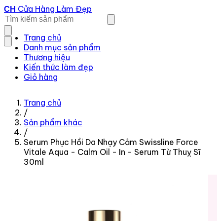
Cửa Hàng Làm Đẹp
CH
Trang chủ
Danh mục sản phẩm
Thương hiệu
Kiến thức làm đẹp
Giỏ hàng
Trang chủ
/
Sản phẩm khác
/
Serum Phục Hồi Da Nhạy Cảm Swissline Force
Vitale Aqua - Calm Oil - In - Serum Từ Thuỵ Sĩ
30ml