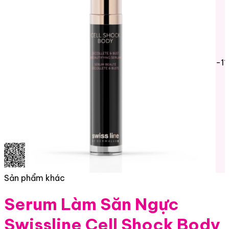
-1
Sản phẩm khác
Serum Làm Săn Ngực
Swissline Cell Shock Body