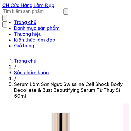
Cửa Hàng Làm Đẹp
CH
Trang chủ
Danh mục sản phẩm
Thương hiệu
Kiến thức làm đẹp
Giỏ hàng
Trang chủ
/
Sản phẩm khác
/
Serum Làm Săn Ngực Swissline Cell Shock Body
Decollete & Bust Beautifying Serum Từ Thuỵ Sĩ
50ml