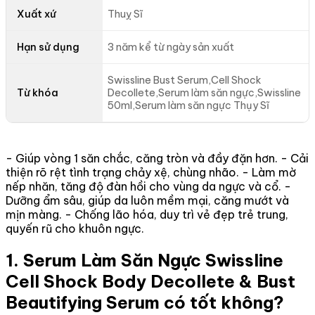
Xuất xứ
Thuỵ Sĩ
Hạn sử dụng
3 năm kể từ ngày sản xuất
Swissline Bust Serum,Cell Shock
Từ khóa
Decollete,Serum làm săn ngực,Swissline
50ml,Serum làm săn ngực Thụy Sĩ
- Giúp vòng 1 săn chắc, căng tròn và đầy đặn hơn. - Cải
thiện rõ rệt tình trạng chảy xệ, chùng nhão. - Làm mờ
nếp nhăn, tăng độ đàn hồi cho vùng da ngực và cổ. -
Dưỡng ẩm sâu, giúp da luôn mềm mại, căng mướt và
mịn màng. - Chống lão hóa, duy trì vẻ đẹp trẻ trung,
quyến rũ cho khuôn ngực.
1. Serum Làm Săn Ngực Swissline
Cell Shock Body Decollete & Bust
Beautifying Serum có tốt không?