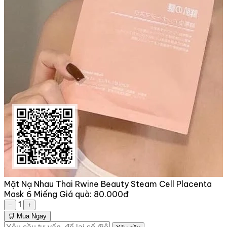
Mặt Nạ Nhau Thai Rwine Beauty Steam Cell Placenta
Mask 6 Miếng
Giá quà:
80.000đ
1
−
+
🛒 Mua Ngay