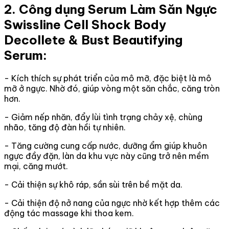
2. Công dụng Serum Làm Săn Ngực
Swissline Cell Shock Body
Decollete & Bust Beautifying
Serum:
- Kích thích sự phát triển của mô mỡ, đặc biệt là mô
mỡ ở ngực. Nhờ đó, giúp vòng một săn chắc, căng tròn
hơn.
- Giảm nếp nhăn, đẩy lùi tình trạng chảy xệ, chùng
nhão, tăng độ đàn hồi tự nhiên.
- Tăng cường cung cấp nước, dưỡng ẩm giúp khuôn
ngực đầy đặn, làn da khu vực này cũng trở nên mềm
mại, căng mướt.
- Cải thiện sự khô ráp, sần sùi trên bề mặt da.
- Cải thiện độ nở nang của ngực nhờ kết hợp thêm các
động tác massage khi thoa kem.