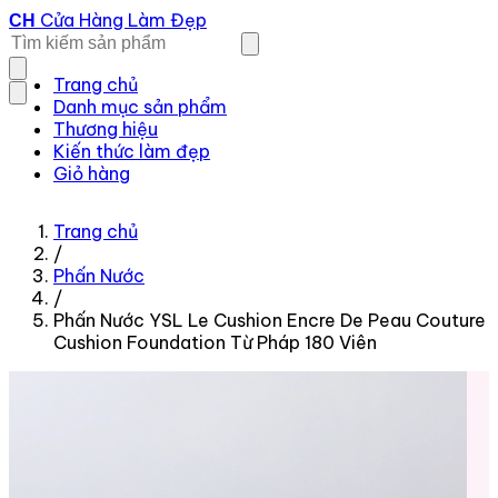
Cửa Hàng Làm Đẹp
CH
Trang chủ
Danh mục sản phẩm
Thương hiệu
Kiến thức làm đẹp
Giỏ hàng
Trang chủ
/
Phấn Nước
/
Phấn Nước YSL Le Cushion Encre De Peau Couture
Cushion Foundation Từ Pháp 180 Viên