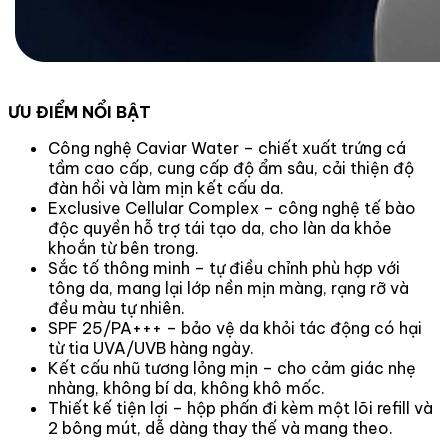
ƯU ĐIỂM NỔI BẬT
Công nghệ Caviar Water – chiết xuất trứng cá
tầm cao cấp, cung cấp độ ẩm sâu, cải thiện độ
đàn hồi và làm mịn kết cấu da.
Exclusive Cellular Complex – công nghệ tế bào
độc quyền hỗ trợ tái tạo da, cho làn da khỏe
khoắn từ bên trong.
Sắc tố thông minh – tự điều chỉnh phù hợp với
tông da, mang lại lớp nền mịn màng, rạng rỡ và
đều màu tự nhiên.
SPF 25/PA+++ – bảo vệ da khỏi tác động có hại
từ tia UVA/UVB hàng ngày.
Kết cấu nhũ tương lỏng mịn – cho cảm giác nhẹ
nhàng, không bí da, không khô mốc.
Thiết kế tiện lợi – hộp phấn đi kèm một lõi refill và
2 bông mút, dễ dàng thay thế và mang theo.