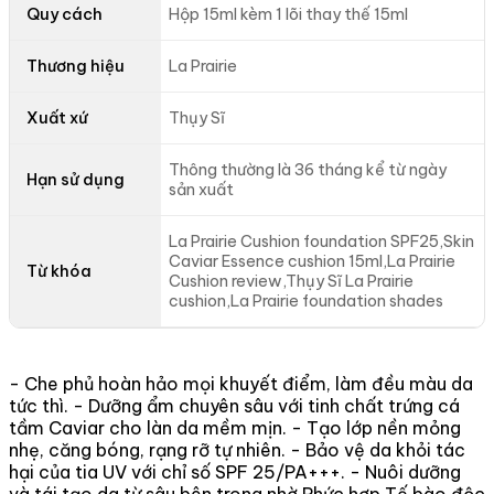
Quy cách
Hộp 15ml kèm 1 lõi thay thế 15ml
Thương hiệu
La Prairie
Xuất xứ
Thụy Sĩ
Thông thường là 36 tháng kể từ ngày
Hạn sử dụng
sản xuất
La Prairie Cushion foundation SPF25,Skin
Caviar Essence cushion 15ml,La Prairie
Từ khóa
Cushion review,Thụy Sĩ La Prairie
cushion,La Prairie foundation shades
- Che phủ hoàn hảo mọi khuyết điểm, làm đều màu da
tức thì. - Dưỡng ẩm chuyên sâu với tinh chất trứng cá
tầm Caviar cho làn da mềm mịn. - Tạo lớp nền mỏng
nhẹ, căng bóng, rạng rỡ tự nhiên. - Bảo vệ da khỏi tác
hại của tia UV với chỉ số SPF 25/PA+++. - Nuôi dưỡng
và tái tạo da từ sâu bên trong nhờ Phức hợp Tế bào độc