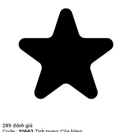
289 đánh giá
Code :
31662
Tình trạng :
Còn hàng