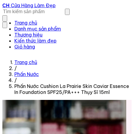
Cửa Hàng Làm Đẹp
CH
Trang chủ
Danh mục sản phẩm
Thương hiệu
Kiến thức làm đẹp
Giỏ hàng
Trang chủ
/
Phấn Nước
/
Phấn Nước Cushion La Prairie Skin Caviar Essence
In Foundation SPF25/PA+++ Thụy Sĩ 15ml