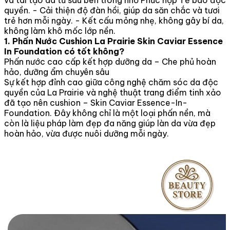
quyền. - Cải thiện độ đàn hồi, giúp da săn chắc và tươi
trẻ hơn mỗi ngày. - Kết cấu mỏng nhẹ, không gây bí da,
không làm khô mốc lớp nền.
1. Phấn Nước Cushion La Prairie Skin Caviar Essence
In Foundation có tốt không?
Phấn nước cao cấp kết hợp dưỡng da – Che phủ hoàn
hảo, dưỡng ẩm chuyên sâu
Sự kết hợp đỉnh cao giữa công nghệ chăm sóc da độc
quyền của La Prairie và nghệ thuật trang điểm tinh xảo
đã tạo nên cushion – Skin Caviar Essence-In-
Foundation. Đây không chỉ là một loại phấn nền, mà
còn là liệu pháp làm đẹp đa năng giúp làn da vừa đẹp
hoàn hảo, vừa được nuôi dưỡng mỗi ngày.