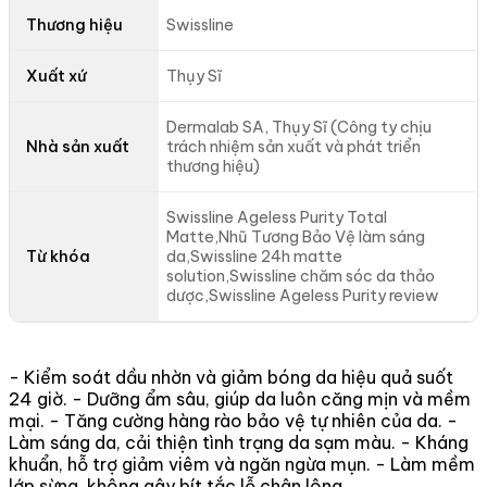
Thương hiệu
Swissline
Xuất xứ
Thụy Sĩ
Dermalab SA, Thụy Sĩ (Công ty chịu
Nhà sản xuất
trách nhiệm sản xuất và phát triển
thương hiệu)
Swissline Ageless Purity Total
Matte,Nhũ Tương Bảo Vệ làm sáng
Từ khóa
da,Swissline 24h matte
solution,Swissline chăm sóc da thảo
dược,Swissline Ageless Purity review
- Kiểm soát dầu nhờn và giảm bóng da hiệu quả suốt
24 giờ. - Dưỡng ẩm sâu, giúp da luôn căng mịn và mềm
mại. - Tăng cường hàng rào bảo vệ tự nhiên của da. -
Làm sáng da, cải thiện tình trạng da sạm màu. - Kháng
khuẩn, hỗ trợ giảm viêm và ngăn ngừa mụn. - Làm mềm
lớp sừng, không gây bít tắc lỗ chân lông.