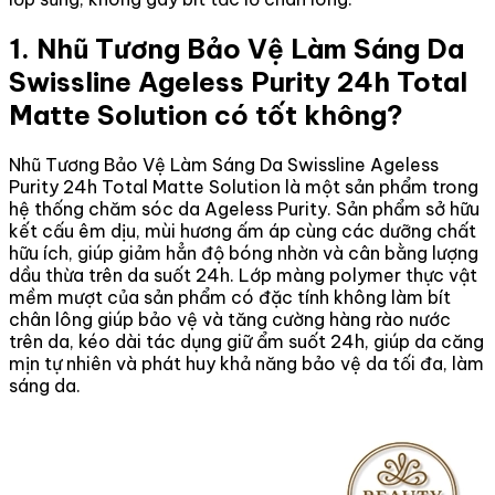
1. Nhũ Tương Bảo Vệ Làm Sáng Da
Swissline Ageless Purity 24h Total
Matte Solution có tốt không?
Nhũ Tương Bảo Vệ Làm Sáng Da Swissline Ageless
Purity 24h Total Matte Solution là một sản phẩm trong
hệ thống chăm sóc da Ageless Purity. Sản phẩm sở hữu
kết cấu êm dịu, mùi hương ấm áp cùng các dưỡng chất
hữu ích, giúp giảm hẳn độ bóng nhờn và cân bằng lượng
dầu thừa trên da suốt 24h. Lớp màng polymer thực vật
mềm mượt của sản phẩm có đặc tính không làm bít
chân lông giúp bảo vệ và tăng cường hàng rào nước
trên da, kéo dài tác dụng giữ ẩm suốt 24h, giúp da căng
mịn tự nhiên và phát huy khả năng bảo vệ da tối đa, làm
sáng da.