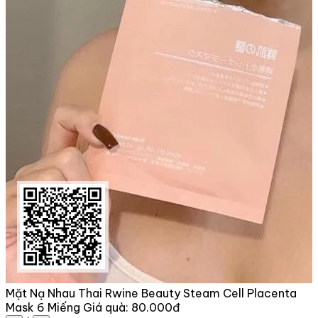
Mặt Nạ Nhau Thai Rwine Beauty Steam Cell Placenta
Mask 6 Miếng
Giá quà:
80.000đ