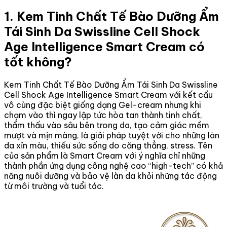
1. Kem Tinh Chất Tế Bào Dưỡng Ẩm
Tái Sinh Da Swissline Cell Shock
Age Intelligence Smart Cream có
tốt không?
Kem Tinh Chất Tế Bào Dưỡng Ẩm Tái Sinh Da Swissline
Cell Shock Age Intelligence Smart Cream với kết cấu
vô cùng đặc biệt giống dạng Gel-cream nhưng khi
chạm vào thì ngay lập tức hòa tan thành tinh chất,
thẩm thấu vào sâu bên trong da, tạo cảm giác mềm
mượt và mịn màng, là giải pháp tuyệt vời cho những làn
da xỉn màu, thiếu sức sống do căng thẳng, stress. Tên
của sản phẩm là Smart Cream với ý nghĩa chỉ những
thành phần ứng dụng công nghệ cao “high-tech” có khả
năng nuôi dưỡng và bảo vệ làn da khỏi những tác động
từ môi trường và tuổi tác.