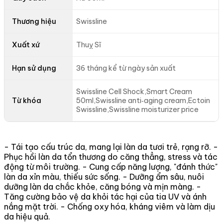
Thương hiệu
Swissline
Xuất xứ
Thuỵ Sĩ
Hạn sử dụng
36 tháng kể từ ngày sản xuất
Swissline Cell Shock,Smart Cream
Từ khóa
50ml,Swissline anti‑aging cream,Ectoin
Swissline,Swissline moisturizer price
- Tái tạo cấu trúc da, mang lại làn da tươi trẻ, rạng rỡ. -
Phục hồi làn da tổn thương do căng thẳng, stress và tác
động từ môi trường. - Cung cấp năng lượng, "đánh thức"
làn da xỉn màu, thiếu sức sống. - Dưỡng ẩm sâu, nuôi
dưỡng làn da chắc khỏe, căng bóng và mịn màng. -
Tăng cường bảo vệ da khỏi tác hại của tia UV và ánh
nắng mặt trời. - Chống oxy hóa, kháng viêm và làm dịu
da hiệu quả.