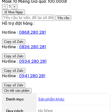
Mask 10 Miếng
Giá quà:
100.000đ
1
−
+
🛒 Mua Ngay
Yêu cầu
Hỗ trợ đặt hàng :
Hotline :
0868 280 281
Copy số Zalo
Hotline :
0836 280 281
Copy số Zalo
Hotline :
0934 280 281
Copy số Zalo
Hotline :
0941 280 281
Copy số Zalo
Chi tiết sản phẩm
Danh mục
Sản phẩm khác
Quy cách
Hũ 50ml