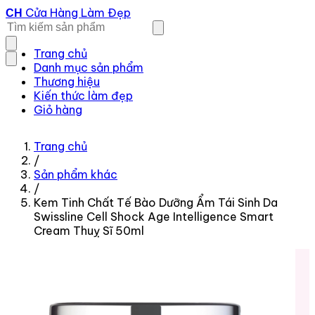
Cửa Hàng Làm Đẹp
CH
Trang chủ
Danh mục sản phẩm
Thương hiệu
Kiến thức làm đẹp
Giỏ hàng
Trang chủ
/
Sản phẩm khác
/
Kem Tinh Chất Tế Bào Dưỡng Ẩm Tái Sinh Da
Swissline Cell Shock Age Intelligence Smart
Cream Thuỵ Sĩ 50ml