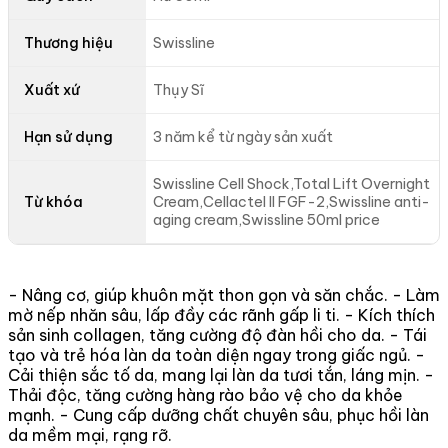
Thương hiệu
Swissline
Xuất xứ
Thụy Sĩ
Hạn sử dụng
3 năm kể từ ngày sản xuất
Swissline Cell Shock,Total Lift Overnight
Từ khóa
Cream,Cellactel II FGF-2,Swissline anti-
aging cream,Swissline 50ml price
- Nâng cơ, giúp khuôn mặt thon gọn và săn chắc. - Làm
mờ nếp nhăn sâu, lấp đầy các rãnh gấp li ti. - Kích thích
sản sinh collagen, tăng cường độ đàn hồi cho da. - Tái
tạo và trẻ hóa làn da toàn diện ngay trong giấc ngủ. -
Cải thiện sắc tố da, mang lại làn da tươi tắn, láng mịn. -
Thải độc, tăng cường hàng rào bảo vệ cho da khỏe
mạnh. - Cung cấp dưỡng chất chuyên sâu, phục hồi làn
da mềm mại, rạng rỡ.