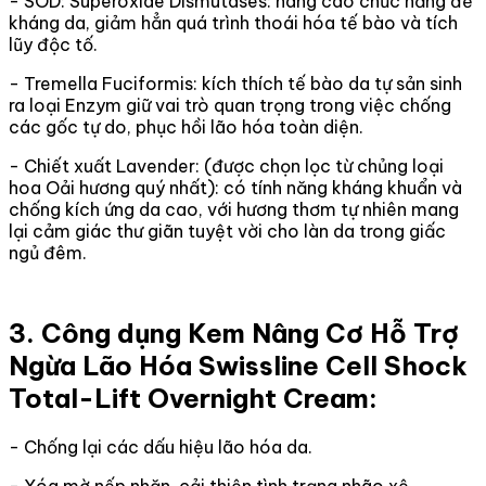
- SOD: Superoxide Dismutases: nâng cao chức năng đề
kháng da, giảm hẳn quá trình thoái hóa tế bào và tích
lũy độc tố.
- Tremella Fuciformis: kích thích tế bào da tự sản sinh
ra loại Enzym giữ vai trò quan trọng trong việc chống
các gốc tự do, phục hồi lão hóa toàn diện.
- Chiết xuất Lavender: (được chọn lọc từ chủng loại
hoa Oải hương quý nhất): có tính năng kháng khuẩn và
chống kích ứng da cao, với hương thơm tự nhiên mang
lại cảm giác thư giãn tuyệt vời cho làn da trong giấc
ngủ đêm.
3. Công dụng Kem Nâng Cơ Hỗ Trợ
Ngừa Lão Hóa Swissline Cell Shock
Total-Lift Overnight Cream:
- Chống lại các dấu hiệu lão hóa da.