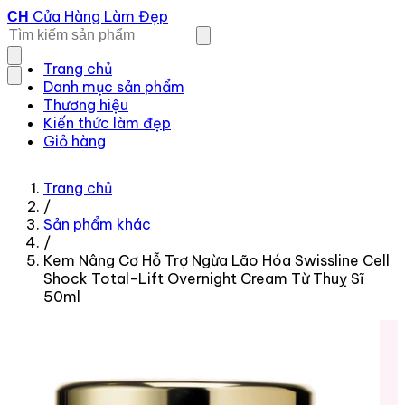
Cửa Hàng Làm Đẹp
CH
Trang chủ
Danh mục sản phẩm
Thương hiệu
Kiến thức làm đẹp
Giỏ hàng
Trang chủ
/
Sản phẩm khác
/
Kem Nâng Cơ Hỗ Trợ Ngừa Lão Hóa Swissline Cell
Shock Total-Lift Overnight Cream Từ Thuỵ Sĩ
50ml