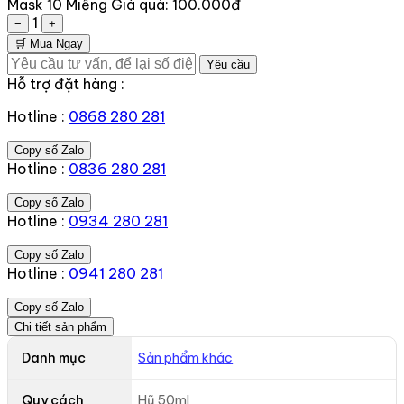
Mask 10 Miếng
Giá quà:
100.000đ
1
−
+
🛒 Mua Ngay
Yêu cầu
Hỗ trợ đặt hàng :
Hotline :
0868 280 281
Copy số Zalo
Hotline :
0836 280 281
Copy số Zalo
Hotline :
0934 280 281
Copy số Zalo
Hotline :
0941 280 281
Copy số Zalo
Chi tiết sản phẩm
Danh mục
Sản phẩm khác
Quy cách
Hũ 50ml