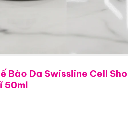
ế Bào Da Swissline Cell Sh
ĩ 50ml