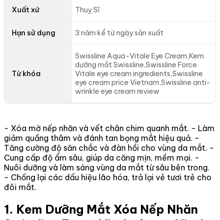
Xuất xứ
Thuỵ Sĩ
Hạn sử dụng
3 năm kể từ ngày sản xuất
Swissline Aqua-Vitale Eye Cream,Kem
dưỡng mắt Swissline,Swissline Force
Từ khóa
Vitale eye cream ingredients,Swissline
eye cream price Vietnam,Swissline anti-
wrinkle eye cream review
- Xóa mờ nếp nhăn và vết chân chim quanh mắt. - Làm
giảm quầng thâm và đánh tan bọng mắt hiệu quả. -
Tăng cường độ săn chắc và đàn hồi cho vùng da mắt. -
Cung cấp độ ẩm sâu, giúp da căng mịn, mềm mại. -
Nuôi dưỡng và làm sáng vùng da mắt từ sâu bên trong.
- Chống lại các dấu hiệu lão hóa, trả lại vẻ tươi trẻ cho
đôi mắt.
1. Kem Dưỡng Mắt Xóa Nếp Nhăn