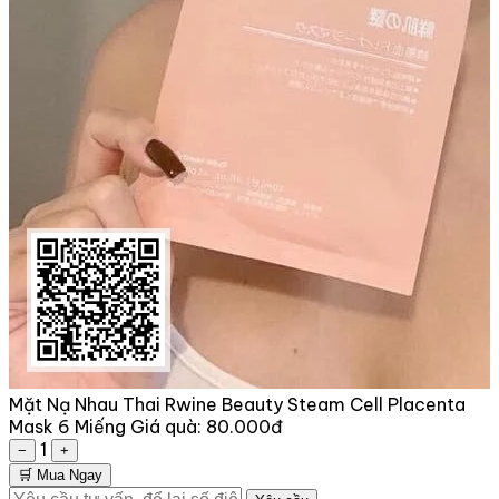
Mặt Nạ Nhau Thai Rwine Beauty Steam Cell Placenta
Mask 6 Miếng
Giá quà:
80.000đ
1
−
+
🛒 Mua Ngay