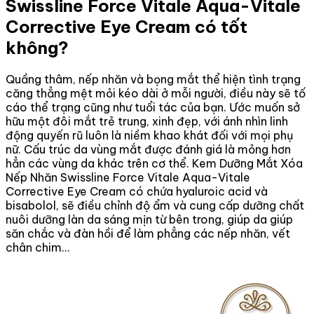
Swissline Force Vitale Aqua-Vitale
Corrective Eye Cream có tốt
không?
Quầng thâm, nếp nhăn và bọng mắt thể hiện tình trạng
căng thẳng mệt mỏi kéo dài ở mỗi người, điều này sẽ tố
cáo thể trạng cũng như tuổi tác của bạn. Ước muốn sở
hữu một đôi mắt trẻ trung, xinh đẹp, với ánh nhìn linh
động quyến rũ luôn là niềm khao khát đối với mọi phụ
nữ. Cấu trúc da vùng mắt được đánh giá là mỏng hơn
hẳn các vùng da khác trên cơ thể. Kem Dưỡng Mắt Xóa
Nếp Nhăn Swissline Force Vitale Aqua-Vitale
Corrective Eye Cream có chứa hyaluroic acid và
bisabolol, sẽ điều chỉnh độ ẩm và cung cấp dưỡng chất
nuôi dưỡng làn da sáng mịn từ bên trong, giúp da giúp
săn chắc và đàn hồi để làm phẳng các nếp nhăn, vết
chân chim…