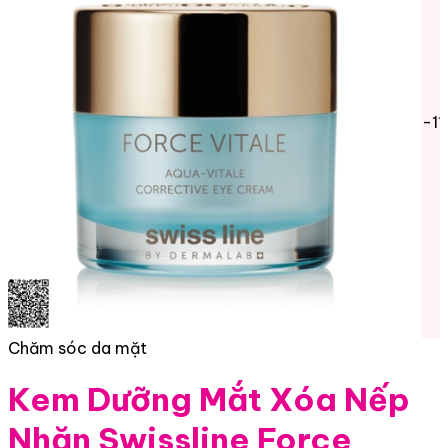
-1
Chăm sóc da mặt
Kem Dưỡng Mắt Xóa Nếp
Nhăn Swissline Force