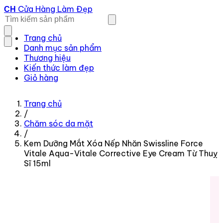
Cửa Hàng Làm Đẹp
CH
Trang chủ
Danh mục sản phẩm
Thương hiệu
Kiến thức làm đẹp
Giỏ hàng
Trang chủ
/
Chăm sóc da mặt
/
Kem Dưỡng Mắt Xóa Nếp Nhăn Swissline Force
Vitale Aqua-Vitale Corrective Eye Cream Từ Thuỵ
Sĩ 15ml