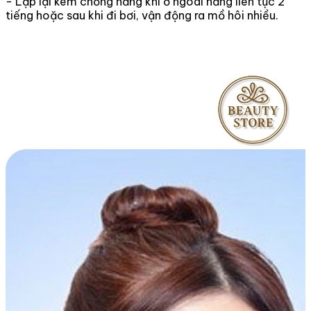
- Lặp lại kem chống nắng khi ở ngoài nắng liên tục 2
tiếng hoặc sau khi đi bơi, vận động ra mồ hôi nhiều.