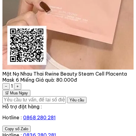
Mặt Nạ Nhau Thai Rwine Beauty Steam Cell Placenta
Mask 6 Miếng
Giá quà:
80.000đ
1
−
+
🛒 Mua Ngay
Yêu cầu
Hỗ trợ đặt hàng :
Hotline :
0868 280 281
Copy số Zalo
Hotline :
0836 280 281