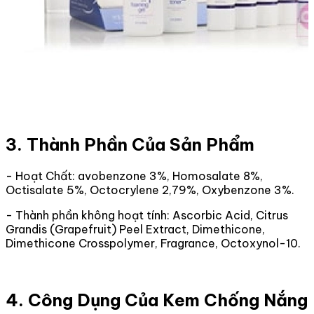
3. Thành Phần Của Sản Phẩm
- Hoạt Chất: avobenzone 3%, Homosalate 8%,
Octisalate 5%, Octocrylene 2,79%, Oxybenzone 3%.
- Thành phần không hoạt tính: Ascorbic Acid​,​ Citrus
Grandis (Grapefruit) Peel Extract​,​ Dimethicone​,​
Dimethicone Crosspolymer​,​ Fragrance​,​ Octoxynol-10.
4. Công Dụng Của Kem Chống Nắng