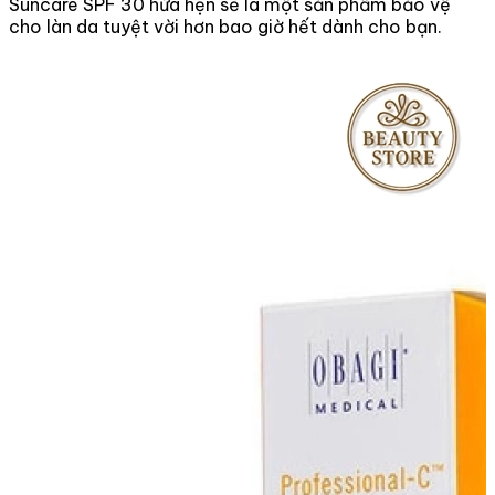
Suncare SPF 30 hứa hẹn sẽ là một sản phẩm bảo vệ
cho làn da tuyệt vời hơn bao giờ hết dành cho bạn.