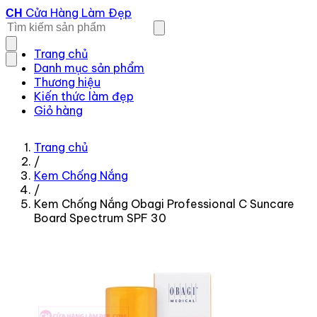
Cửa Hàng Làm Đẹp
CH
Trang chủ
Danh mục sản phẩm
Thương hiệu
Kiến thức làm đẹp
Giỏ hàng
Trang chủ
/
Kem Chống Nắng
/
Kem Chống Nắng Obagi Professional C Suncare
Board Spectrum SPF 30