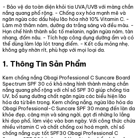
- Bảo vệ da toàn diện khỏi tia UVA/UVB với màng chắn
nắng quang phổ rộng. - Chống oxy hóa mạnh mẽ và
ngăn ngừa các dấu hiệu lão hóa nhờ 10% Vitamin C. -
Làm mờ thâm nám, dưỡng da trắng sáng và đều màu. -
Hạn chế hình thành sắc tố melanin, ngăn ngừa nám, tàn
nhang, đốm nâu. - Tích hợp công dụng dưỡng ẩm và có
thể dùng làm lớp lót trang điểm. - Kết cấu mỏng nhẹ,
không gây nhờn rít, phù hợp với mọi loại da.
1. Thông Tin Sản Phẩm
Kem chống nắng Obagi Professional C Suncare Board
Spectrum SPF 30 có khả năng hình thành màng chắn
nắng quang phổ rộng với chỉ số SPF 30 giúp chống tia
UV, bổ sung dưỡng chất ngăn ngừa các biểu hiện lão
hóa da từ bên trong. Kem chống nắng, ngừa lão hóa da
Obagi Professional-C Suncare SPF 30 mang đến làn da
khỏe đẹp, căng mịn và sáng ngời, gạt đi những lo lắng
khi dạo phố, làm việc vào ban ngày. Với công thức chứa
nhiều vitamin C và chất chống oxi hoá mạnh, chỉ số
chống nắng cực tốt SPF30 Obagi Professional C