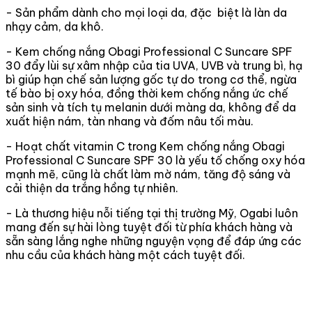
- Sản phẩm dành cho mọi loại da, đặc biệt là làn da
nhạy cảm, da khô.
- Kem chống nắng Obagi Professional C Suncare SPF
30 đẩy lùi sự xâm nhập của tia UVA, UVB và trung bì, hạ
bì giúp hạn chế sản lượng gốc tự do trong cơ thể, ngừa
tế bào bị oxy hóa, đồng thời kem chống nắng ức chế
sản sinh và tích tụ melanin dưới màng da, không để da
xuất hiện nám, tàn nhang và đốm nâu tối màu.
- Hoạt chất vitamin C trong Kem chống nắng Obagi
Professional C Suncare SPF 30 là yếu tố chống oxy hóa
mạnh mẽ, cũng là chất làm mờ nám, tăng độ sáng và
cải thiện da trắng hồng tự nhiên.
- Là thương hiệu nỗi tiếng tại thị trường Mỹ, Ogabi luôn
mang đến sự hài lòng tuyệt đối từ phía khách hàng và
sẵn sàng lắng nghe những nguyện vọng để đáp ứng các
nhu cầu của khách hàng một cách tuyệt đối.