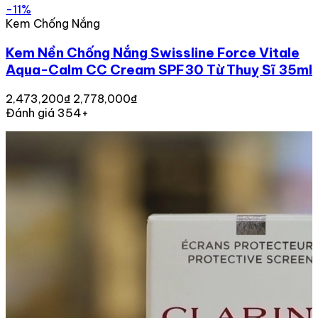
-11%
Kem Chống Nắng
Kem Nền Chống Nắng Swissline Force Vitale
Aqua-Calm CC Cream SPF30 Từ Thuỵ Sĩ 35ml
2,473,200₫
2,778,000₫
Đánh giá 354+