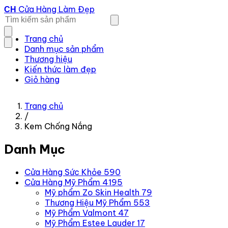
Cửa Hàng Làm Đẹp
CH
Trang chủ
Danh mục sản phẩm
Thương hiệu
Kiến thức làm đẹp
Giỏ hàng
Trang chủ
/
Kem Chống Nắng
Danh Mục
Cửa Hàng Sức Khỏe
590
Cửa Hàng Mỹ Phẩm
4195
Mỹ phẩm Zo Skin Health
79
Thương Hiệu Mỹ Phẩm
553
Mỹ Phẩm Valmont
47
Mỹ Phẩm Estee Lauder
17