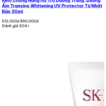
Kem Chống Nắng Hỗ Trợ Dưỡng Trắng, Dưỡng
Ẩm Transino Whitening UV Protector Từ Nhật
Bản 30ml
612,000₫
890,000₫
Đánh giá 304+