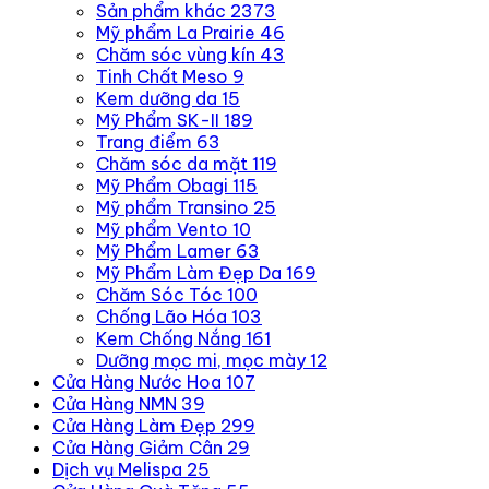
Sản phẩm khác
2373
Mỹ phẩm La Prairie
46
Chăm sóc vùng kín
43
Tinh Chất Meso
9
Kem dưỡng da
15
Mỹ Phẩm SK-II
189
Trang điểm
63
Chăm sóc da mặt
119
Mỹ Phẩm Obagi
115
Mỹ phẩm Transino
25
Mỹ phẩm Vento
10
Mỹ Phẩm Lamer
63
Mỹ Phẩm Làm Đẹp Da
169
Chăm Sóc Tóc
100
Chống Lão Hóa
103
Kem Chống Nắng
161
Dưỡng mọc mi, mọc mày
12
Cửa Hàng Nước Hoa
107
Cửa Hàng NMN
39
Cửa Hàng Làm Đẹp
299
Cửa Hàng Giảm Cân
29
Dịch vụ Melispa
25