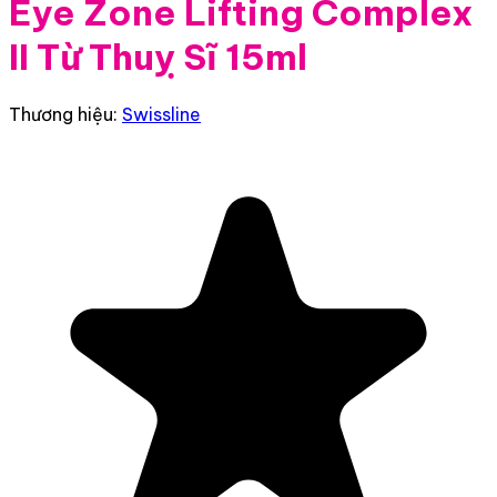
Eye Zone Lifting Complex
II Từ Thuỵ Sĩ 15ml
Thương hiệu:
Swissline