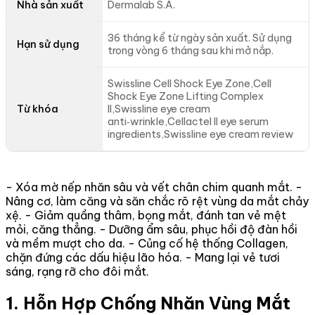
Nhà sản xuất
Dermalab S.A.
36 tháng kể từ ngày sản xuất. Sử dụng
Hạn sử dụng
trong vòng 6 tháng sau khi mở nắp.
Swissline Cell Shock Eye Zone,Cell
Shock Eye Zone Lifting Complex
Từ khóa
II,Swissline eye cream
anti‑wrinkle,Cellactel II eye serum
ingredients,Swissline eye cream review
- Xóa mờ nếp nhăn sâu và vết chân chim quanh mắt. -
Nâng cơ, làm căng và săn chắc rõ rệt vùng da mắt chảy
xệ. - Giảm quầng thâm, bọng mắt, đánh tan vẻ mệt
mỏi, căng thẳng. - Dưỡng ẩm sâu, phục hồi độ đàn hồi
và mềm mượt cho da. - Củng cố hệ thống Collagen,
chặn đứng các dấu hiệu lão hóa. - Mang lại vẻ tươi
sáng, rạng rỡ cho đôi mắt.
1. Hỗn Hợp Chống Nhăn Vùng Mắt