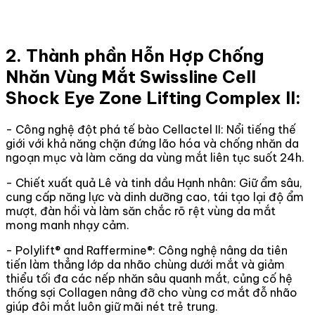
2. Thành phần Hỗn Hợp Chống
Nhăn Vùng Mắt Swissline Cell
Shock Eye Zone Lifting Complex II:
- Công nghệ đột phá tế bào Cellactel II: Nổi tiếng thế
giới với khả năng chặn đứng lão hóa và chống nhăn da
ngoạn mục và làm căng da vùng mắt liên tục suốt 24h.
- Chiết xuất quả Lê và tinh dầu Hạnh nhân: Giữ ẩm sâu,
cung cấp năng lực và dinh dưỡng cao, tái tạo lại độ ẩm
mượt, đàn hồi và làm săn chắc rõ rệt vùng da mắt
mong manh nhạy cảm.
- Polylift® and Raffermine®: Công nghệ nâng da tiên
tiến làm thẳng lớp da nhão chùng dưới mắt và giảm
thiểu tối đa các nếp nhăn sâu quanh mắt, củng cố hệ
thống sợi Collagen nâng đỡ cho vùng cơ mắt đỗ nhão
giúp đôi mắt luôn giữ mãi nét trẻ trung.