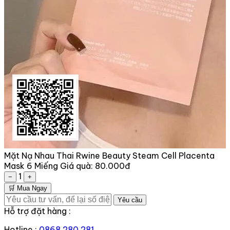
Mặt Nạ Nhau Thai Rwine Beauty Steam Cell Placenta
Mask 6 Miếng
Giá quà:
80.000đ
1
−
+
🛒 Mua Ngay
Yêu cầu
Hỗ trợ đặt hàng :
Hotline :
0868 280 281