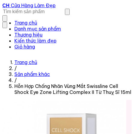
Cửa Hàng Làm Đẹp
CH
Trang chủ
Danh mục sản phẩm
Thương hiệu
Kiến thức làm đẹp
Giỏ hàng
Trang chủ
/
Sản phẩm khác
/
Hỗn Hợp Chống Nhăn Vùng Mắt Swissline Cell
Shock Eye Zone Lifting Complex II Từ Thuỵ Sĩ 15ml