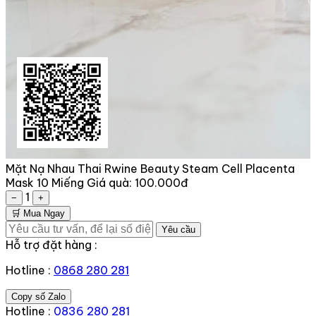
Mặt Nạ Nhau Thai Rwine Beauty Steam Cell Placenta
Mask 10 Miếng
Giá quà:
100.000đ
1
−
+
🛒 Mua Ngay
Yêu cầu
Hỗ trợ đặt hàng :
Hotline :
0868 280 281
Copy số Zalo
Hotline :
0836 280 281