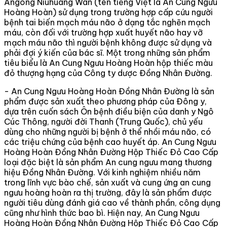
Angong Niuhuang Wan (tên tiếng Việt là An Cung Ngưu
Hoàng Hoàn) sử dụng trong trường hợp cấp cứu người
bệnh tai biến mạch máu não ở dạng tắc nghẽn mạch
máu, còn đối với trường hợp xuất huyết não hay vỡ
mạch máu não thì người bệnh không được sử dụng và
phải đợi ý kiến của bác sĩ. Một trong những sản phẩm
tiêu biểu là An Cung Ngưu Hoàng Hoàn hộp thiếc màu
đỏ thượng hạng của Công ty dược Đồng Nhân Đường.
- An Cung Ngưu Hoàng Hoàn Đồng Nhân Đường là sản
phẩm được sản xuất theo phương pháp của Đông y,
dựa trên cuốn sách Ôn bệnh điều biện của danh y Ngô
Cúc Thông, người đời Thanh (Trung Quốc), chủ yếu
dùng cho những người bị bệnh ở thể nhồi máu não, có
các triệu chứng của bệnh cao huyết áp. An Cung Ngưu
Hoàng Hoàn Đồng Nhân Đường Hộp Thiếc Đỏ Cao Cấp
loại đặc biệt là sản phẩm An cung ngưu mang thương
hiệu Đồng Nhân Đường. Với kinh nghiệm nhiều năm
trong lĩnh vực bào chế, sản xuất và cung ứng an cung
ngưu hoàng hoàn ra thị trường, đây là sản phẩm được
người tiêu dùng đánh giá cao về thành phần, công dụng
cũng như hình thức bao bì. Hiện nay, An Cung Ngưu
Hoàng Hoàn Đồng Nhân Đường Hộp Thiếc Đỏ Cao Cấp