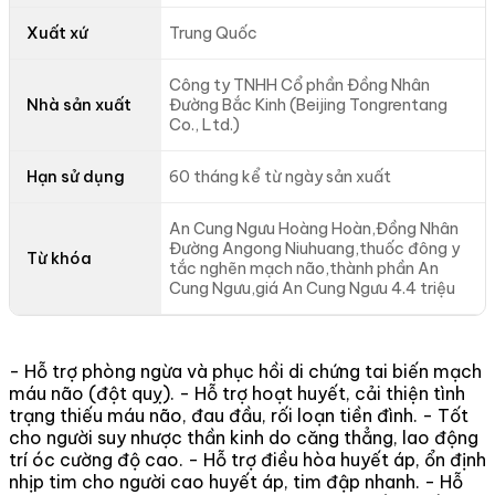
Xuất xứ
Trung Quốc
Công ty TNHH Cổ phần Đồng Nhân
Nhà sản xuất
Đường Bắc Kinh (Beijing Tongrentang
Co., Ltd.)
Hạn sử dụng
60 tháng kể từ ngày sản xuất
An Cung Ngưu Hoàng Hoàn,Đồng Nhân
Đường Angong Niuhuang,thuốc đông y
Từ khóa
tắc nghẽn mạch não,thành phần An
Cung Ngưu,giá An Cung Ngưu 4.4 triệu
- Hỗ trợ phòng ngừa và phục hồi di chứng tai biến mạch
máu não (đột quỵ). - Hỗ trợ hoạt huyết, cải thiện tình
trạng thiếu máu não, đau đầu, rối loạn tiền đình. - Tốt
cho người suy nhược thần kinh do căng thẳng, lao động
trí óc cường độ cao. - Hỗ trợ điều hòa huyết áp, ổn định
nhịp tim cho người cao huyết áp, tim đập nhanh. - Hỗ