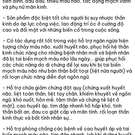
tiền đình, đau đầu, thiếu máu não, tắc động mạch vành
và phụ nữ mãn kinh.
- Sản phẩm đặc biệt tốt cho người bị suy nhược thần
kinh do áp lực công việc, lao động trí óc ở cường độ
cao và đối mặt với những biến cố trong cuộc sống.
- Có tác dụng rất tốt trong việc hỗ trợ ngăn ngừa hiện
tượng chảy máu não, xuất huyết não, phục hồi hệ thần
kinh chức năng cho những bệnh nhân mới và bệnh nhân
đã bị tai biến mạch máu não lâu ngày... giúp phục hồi
các chức năng do di chứng để lại sau khi bị tai biến
mạch máu não như bán thân bất toại (liệt nữa người) và
rối loạn chức năng diễn đạt ngôn ngữ.
- Hỗ trợ chữa giảm chứng đột quỵ (chứng xuất huyết
não, liệt toàn thân, liệt tay chân, khiếm khuyết về ngôn
ngữ, khó nuốt, hôn mê, tâm thần và chứng tê liệt ở
mặt), cao huyết áp, tim đập nhanh hô hấp khó, tinh
thần bất an, đau co giật cấp và mãn tính, rối loạn thần
kinh thực và bất tỉnh nhân sự...
- Hỗ trợ phòng chống các bệnh về cao huyết áp và tai
biến mạch máu não, tim đập nhanh, ích khí dưỡng huyết