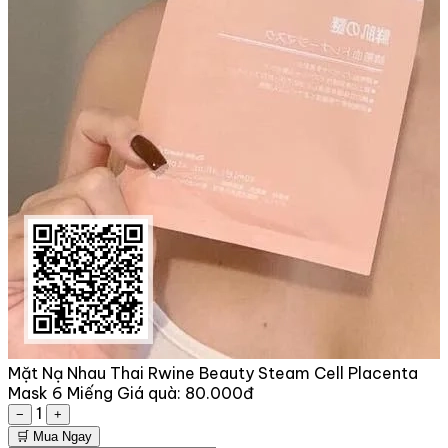
Mặt Nạ Nhau Thai Rwine Beauty Steam Cell Placenta
Mask 6 Miếng
Giá quà:
80.000đ
1
−
+
🛒 Mua Ngay