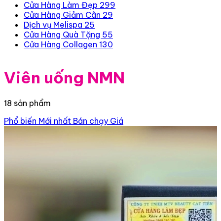
Cửa Hàng Làm Đẹp
299
Cửa Hàng Giảm Cân
29
Dịch vụ Melispa
25
Cửa Hàng Quà Tặng
55
Cửa Hàng Collagen
130
Viên uống NMN
18 sản phẩm
Phổ biến
Mới nhất
Bán chạy
Giá