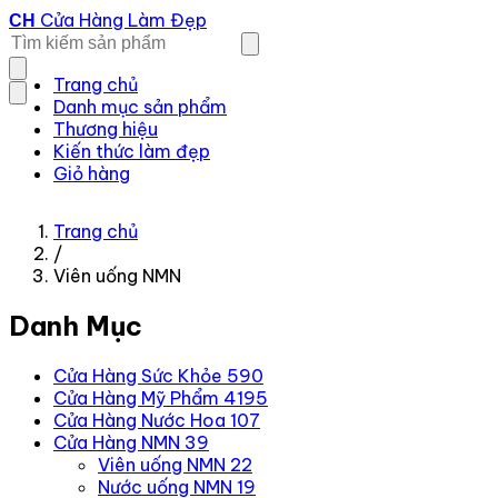
Cửa Hàng Làm Đẹp
CH
Trang chủ
Danh mục sản phẩm
Thương hiệu
Kiến thức làm đẹp
Giỏ hàng
Trang chủ
/
Viên uống NMN
Danh Mục
Cửa Hàng Sức Khỏe
590
Cửa Hàng Mỹ Phẩm
4195
Cửa Hàng Nước Hoa
107
Cửa Hàng NMN
39
Viên uống NMN
22
Nước uống NMN
19