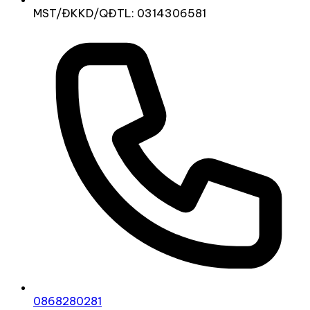
MST/ĐKKD/QĐTL: 0314306581
0868280281