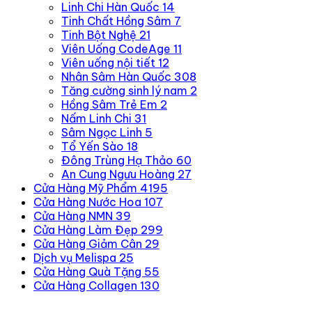
Linh Chi Hàn Quốc
14
Tinh Chất Hồng Sâm
7
Tinh Bột Nghệ
21
Viên Uống CodeAge
11
Viên uống nội tiết
12
Nhân Sâm Hàn Quốc
308
Tăng cường sinh lý nam
2
Hồng Sâm Trẻ Em
2
Nấm Linh Chi
31
Sâm Ngọc Linh
5
Tổ Yến Sào
18
Đông Trùng Hạ Thảo
60
An Cung Ngưu Hoàng
27
Cửa Hàng Mỹ Phẩm
4195
Cửa Hàng Nước Hoa
107
Cửa Hàng NMN
39
Cửa Hàng Làm Đẹp
299
Cửa Hàng Giảm Cân
29
Dịch vụ Melispa
25
Cửa Hàng Quà Tặng
55
Cửa Hàng Collagen
130