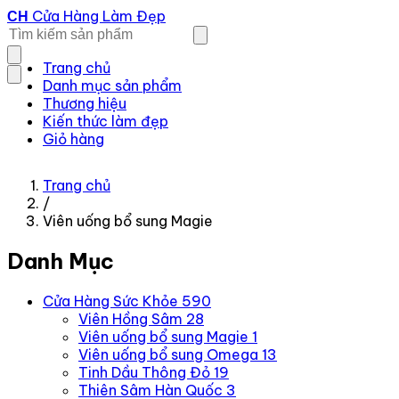
Cửa Hàng Làm Đẹp
CH
Trang chủ
Danh mục sản phẩm
Thương hiệu
Kiến thức làm đẹp
Giỏ hàng
Trang chủ
/
Viên uống bổ sung Magie
Danh Mục
Cửa Hàng Sức Khỏe
590
Viên Hồng Sâm
28
Viên uống bổ sung Magie
1
Viên uống bổ sung Omega
13
Tinh Dầu Thông Đỏ
19
Thiên Sâm Hàn Quốc
3