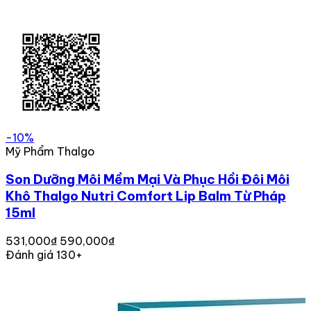
-10%
Mỹ Phẩm Thalgo
Son Dưỡng Môi Mềm Mại Và Phục Hồi Đôi Môi
Khô Thalgo Nutri Comfort Lip Balm Từ Pháp
15ml
531,000₫
590,000₫
Đánh giá 130+