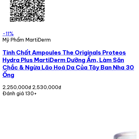
-11%
Mỹ Phẩm MartiDerm
Tinh Chất Ampoules The Originals Proteos
Hydra Plus MartiDerm Dưỡng Ẩm, Làm Săn
Chắc & Ngừa Lão Hoá Da Của Tây Ban Nha 30
Ống
2,250,000₫
2,530,000₫
Đánh giá 130+