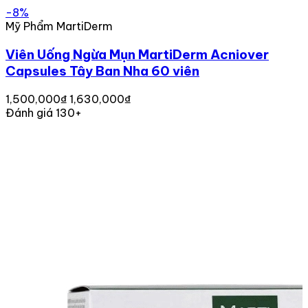
-8%
Mỹ Phẩm MartiDerm
Viên Uống Ngừa Mụn MartiDerm Acniover
Capsules Tây Ban Nha 60 viên
1,500,000₫
1,630,000₫
Đánh giá 130+