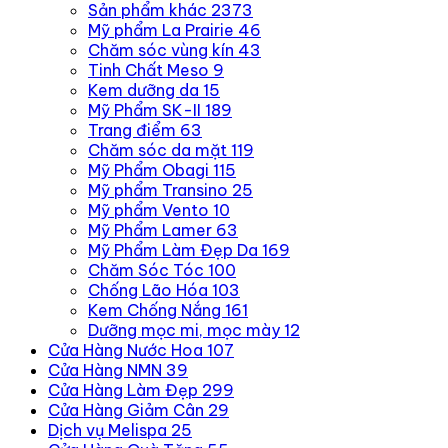
Sản phẩm khác
2373
Mỹ phẩm La Prairie
46
Chăm sóc vùng kín
43
Tinh Chất Meso
9
Kem dưỡng da
15
Mỹ Phẩm SK-II
189
Trang điểm
63
Chăm sóc da mặt
119
Mỹ Phẩm Obagi
115
Mỹ phẩm Transino
25
Mỹ phẩm Vento
10
Mỹ Phẩm Lamer
63
Mỹ Phẩm Làm Đẹp Da
169
Chăm Sóc Tóc
100
Chống Lão Hóa
103
Kem Chống Nắng
161
Dưỡng mọc mi, mọc mày
12
Cửa Hàng Nước Hoa
107
Cửa Hàng NMN
39
Cửa Hàng Làm Đẹp
299
Cửa Hàng Giảm Cân
29
Dịch vụ Melispa
25