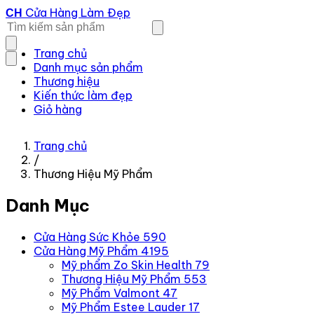
Cửa Hàng Làm Đẹp
CH
Trang chủ
Danh mục sản phẩm
Thương hiệu
Kiến thức làm đẹp
Giỏ hàng
Trang chủ
/
Thương Hiệu Mỹ Phẩm
Danh Mục
Cửa Hàng Sức Khỏe
590
Cửa Hàng Mỹ Phẩm
4195
Mỹ phẩm Zo Skin Health
79
Thương Hiệu Mỹ Phẩm
553
Mỹ Phẩm Valmont
47
Mỹ Phẩm Estee Lauder
17