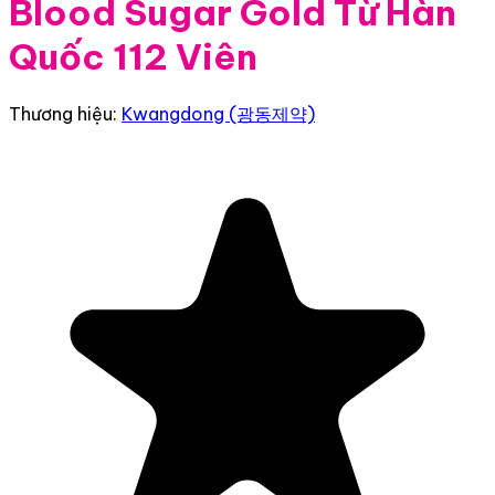
Blood Sugar Gold Từ Hàn
Quốc 112 Viên
Thương hiệu:
Kwangdong (광동제약)