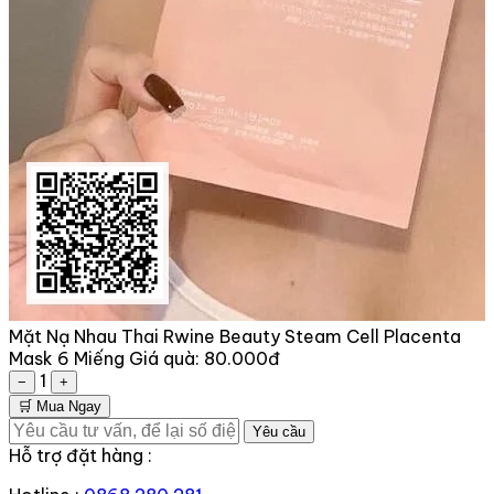
Mặt Nạ Nhau Thai Rwine Beauty Steam Cell Placenta
Mask 6 Miếng
Giá quà:
80.000đ
1
−
+
🛒 Mua Ngay
Yêu cầu
Hỗ trợ đặt hàng :