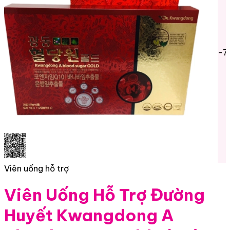
-7
Viên uống hỗ trợ
Viên Uống Hỗ Trợ Đường
Huyết Kwangdong A