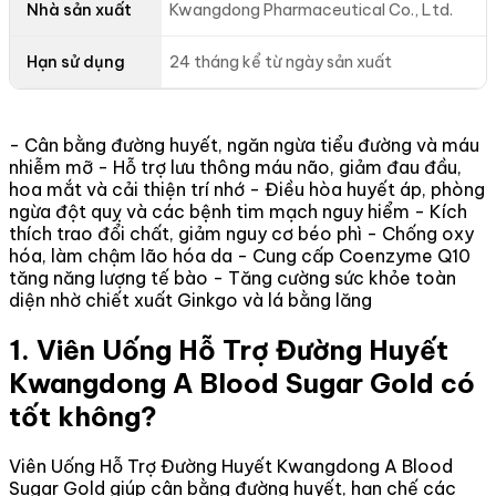
Nhà sản xuất
Kwangdong Pharmaceutical Co., Ltd.
Hạn sử dụng
24 tháng kể từ ngày sản xuất
- Cân bằng đường huyết, ngăn ngừa tiểu đường và máu
nhiễm mỡ - Hỗ trợ lưu thông máu não, giảm đau đầu,
hoa mắt và cải thiện trí nhớ - Điều hòa huyết áp, phòng
ngừa đột quỵ và các bệnh tim mạch nguy hiểm - Kích
thích trao đổi chất, giảm nguy cơ béo phì - Chống oxy
hóa, làm chậm lão hóa da - Cung cấp Coenzyme Q10
tăng năng lượng tế bào - Tăng cường sức khỏe toàn
diện nhờ chiết xuất Ginkgo và lá bằng lăng
1. Viên Uống Hỗ Trợ Đường Huyết
Kwangdong A Blood Sugar Gold có
tốt không?
Viên Uống Hỗ Trợ Đường Huyết Kwangdong A Blood
Sugar Gold giúp cân bằng đường huyết, hạn chế các