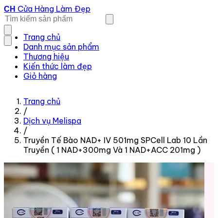
Cửa Hàng Làm Đẹp
CH
Trang chủ
Danh mục sản phẩm
Thương hiệu
Kiến thức làm đẹp
Giỏ hàng
Trang chủ
/
Dịch vụ Melispa
/
Truyền Tế Bào NAD+ IV 501mg SPCell Lab 10 Lần
Truyền ( 1 NAD+300mg Và 1 NAD+ACC 201mg )