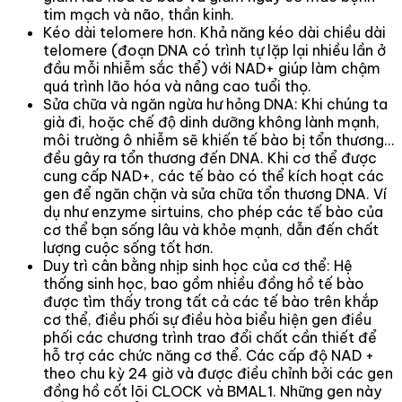
tim mạch và não, thần kinh.
Kéo dài telomere hơn. Khả năng kéo dài chiều dài
telomere (đoạn DNA có trình tự lặp lại nhiều lần ở
đầu mỗi nhiễm sắc thể) với NAD+ giúp làm chậm
quá trình lão hóa và nâng cao tuổi thọ.
Sửa chữa và ngăn ngừa hư hỏng DNA: Khi chúng ta
già đi, hoặc chế độ dinh dưỡng không lành mạnh,
môi trường ô nhiễm sẽ khiến tế bào bị tổn thương…
đều gây ra tổn thương đến DNA. Khi cơ thể được
cung cấp NAD+, các tế bào có thể kích hoạt các
gen để ngăn chặn và sửa chữa tổn thương DNA. Ví
dụ như enzyme sirtuins, cho phép các tế bào của
cơ thể bạn sống lâu và khỏe mạnh, dẫn đến chất
lượng cuộc sống tốt hơn.
Duy trì cân bằng nhịp sinh học của cơ thể: Hệ
thống sinh học, bao gồm nhiều đồng hồ tế bào
được tìm thấy trong tất cả các tế bào trên khắp
cơ thể, điều phối sự điều hòa biểu hiện gen điều
phối các chương trình trao đổi chất cần thiết để
hỗ trợ các chức năng cơ thể. Các cấp độ NAD +
theo chu kỳ 24 giờ và được điều chỉnh bởi các gen
đồng hồ cốt lõi CLOCK và BMAL1. Những gen này