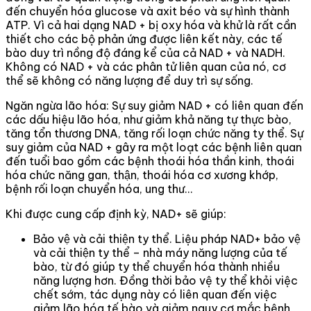
đến chuyển hóa glucose và axit béo và sự hình thành
ATP. Vì cả hai dạng NAD + bị oxy hóa và khử là rất cần
thiết cho các bộ phản ứng được liên kết này, các tế
bào duy trì nồng độ đáng kể của cả NAD + và NADH.
Không có NAD + và các phân tử liên quan của nó, cơ
thể sẽ không có năng lượng để duy trì sự sống.
Ngăn ngừa lão hóa: Sự suy giảm NAD + có liên quan đến
các dấu hiệu lão hóa, như giảm khả năng tự thực bào,
tăng tổn thương DNA, tăng rối loạn chức năng ty thể. Sự
suy giảm của NAD + gây ra một loạt các bệnh liên quan
đến tuổi bao gồm các bệnh thoái hóa thần kinh, thoái
hóa chức năng gan, thận, thoái hóa cơ xương khớp,
bệnh rối loạn chuyển hóa, ung thư…
Khi được cung cấp định kỳ, NAD+ sẽ giúp:
Bảo vệ và cải thiện ty thể. Liệu pháp NAD+ bảo vệ
và cải thiện ty thể – nhà máy năng lượng của tế
bào, từ đó giúp ty thể chuyển hóa thành nhiều
năng lượng hơn. Đồng thời bảo vệ ty thể khỏi việc
chết sớm, tác dụng này có liên quan đến việc
giảm lão hóa tế bào và giảm nguy cơ mắc bệnh