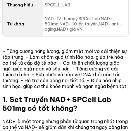
Thương hiệu
SPCELL LAB
NAD+ IV therapy,SPCell Lab NAD+
Từ khóa
501mg,NAD+ 10 lần truyền,NAD+ anti-
aging,NAD+ giá VN
- Tăng cường năng lượng, giảm mệt mỏi và cải thiện sự
tập trung. - Làm chậm quá trình lão hóa, giúp trẻ hóa
cơ thể từ cấp độ tế bào. - Cải thiện chất lượng giấc
ngủ, giúp ngủ ngon và sâu hơn. - Tăng cường và cải
thiện trí nhớ. - Sửa chữa và bảo vệ DNA khỏi các tổn
thương. - Hỗ trợ cân bằng nội tiết tố. - Điều hòa nhịp
sinh học, giúp cơ thể khỏe mạnh và ngăn ngừa bệnh tật.
1. Set Truyền NAD+ SPCell Lab
501mg có tốt không?
NAD+ là một trong những phân tử quan trọng nhất trong
cơ thể và NAD+ sẽ giảm dần khi chúng ta ngày càng lớn