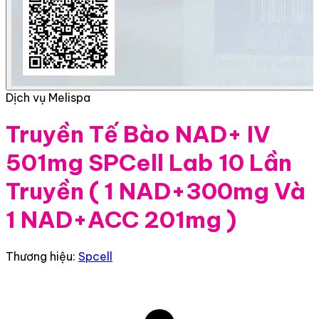
Dịch vụ Melispa
Truyền Tế Bào NAD+ IV
501mg SPCell Lab 10 Lần
Truyền ( 1 NAD+300mg Và
1 NAD+ACC 201mg )
Thương hiệu:
Spcell