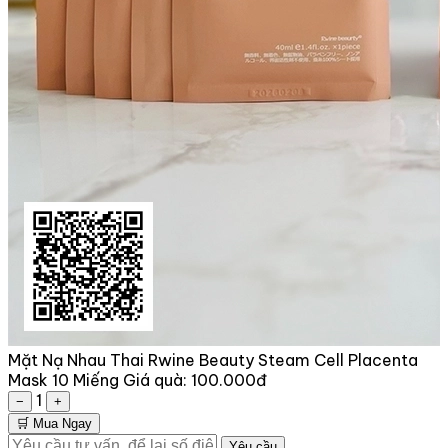
Mặt Nạ Nhau Thai Rwine Beauty Steam Cell Placenta
Mask 10 Miếng
Giá quà:
100.000đ
1
−
+
🛒 Mua Ngay
Yêu cầu