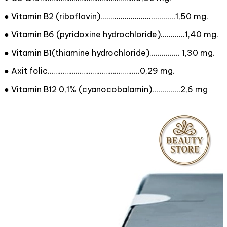
● Vitamin B2 (riboflavin).....................................1,50 mg.
● Vitamin B6 (pyridoxine hydrochloride)............1,40 mg.
● Vitamin B1(thiamine hydrochloride)............... 1,30 mg.
● Axit folic…………………………………..….....0,29 mg.
● Vitamin B12 0,1% (cyanocobalamin)..............2,6 mg