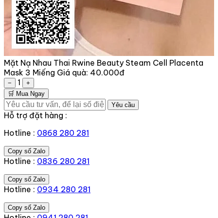
Mặt Nạ Nhau Thai Rwine Beauty Steam Cell Placenta
Mask 3 Miếng
Giá quà:
40.000đ
1
−
+
🛒 Mua Ngay
Yêu cầu
Hỗ trợ đặt hàng :
Hotline :
0868 280 281
Copy số Zalo
Hotline :
0836 280 281
Copy số Zalo
Hotline :
0934 280 281
Copy số Zalo
Hotline :
0941 280 281