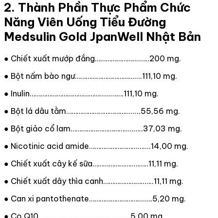
2. Thành Phần Thực Phẩm Chức
Năng Viên Uống Tiểu Đường
Medsulin Gold JpanWell Nhật Bản
● Chiết xuất mướp đắng…………………....…..200 mg.
● Bột nấm bào ngư………………………….......111,10 mg.
● Inulin…………………………………......…….111,10 mg.
● Bột lá dâu tằm……………………………........55,56 mg.
● Bột giảo cổ lam………………………….....…..37,03 mg.
● Nicotinic acid amide……………………...…....14,00 mg.
● Chiết xuất cây kế sữa…………………..……..11,11 mg.
● Chiết xuất dây thìa canh…………………..…..11,11 mg.
● Can xi pantothenate………………………....….5,20 mg.
● Co Q10……………………………………...…...5,00 mg.