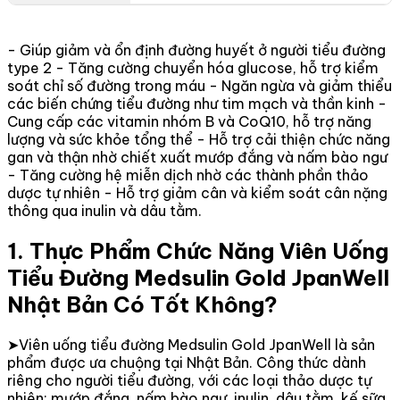
- Giúp giảm và ổn định đường huyết ở người tiểu đường
type 2 - Tăng cường chuyển hóa glucose, hỗ trợ kiểm
soát chỉ số đường trong máu - Ngăn ngừa và giảm thiểu
các biến chứng tiểu đường như tim mạch và thần kinh -
Cung cấp các vitamin nhóm B và CoQ10, hỗ trợ năng
lượng và sức khỏe tổng thể - Hỗ trợ cải thiện chức năng
gan và thận nhờ chiết xuất mướp đắng và nấm bào ngư
- Tăng cường hệ miễn dịch nhờ các thành phần thảo
dược tự nhiên - Hỗ trợ giảm cân và kiểm soát cân nặng
thông qua inulin và dâu tằm.
1. Thực Phẩm Chức Năng Viên Uống
Tiểu Đường Medsulin Gold JpanWell
Nhật Bản Có Tốt Không?
➤Viên uống tiểu đường Medsulin Gold JpanWell là sản
phẩm được ưa chuộng tại Nhật Bản. Công thức dành
riêng cho người tiểu đường, với các loại thảo dược tự
nhiên: mướp đắng, nấm bào ngư, inulin, dâu tằm, kế sữa,