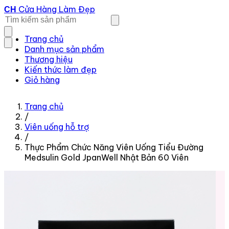
Cửa Hàng Làm Đẹp
CH
Trang chủ
Danh mục sản phẩm
Thương hiệu
Kiến thức làm đẹp
Giỏ hàng
Trang chủ
/
Viên uống hỗ trợ
/
Thực Phẩm Chức Năng Viên Uống Tiểu Đường
Medsulin Gold JpanWell Nhật Bản 60 Viên