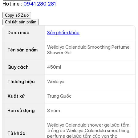
Hotline :
0941 280 281
Copy số Zalo
Chi tiết sản phẩm
Danh mục
Sản phẩm khác
Weilaiya Calendula Smoothing Perfume
Tên sản phẩm
Shower Gel
Quy cách
450ml
Thương hiệu
Weilaiya
Xuất xứ
Trung Quốc
Hạn sử dụng
3 năm
Weilaiya Calendula shower gel,sữa tắm
trắng da Weilaiya,Calendula smoothing
Từ khóa
perfume gel,sữa tắm cúc vạn thọ