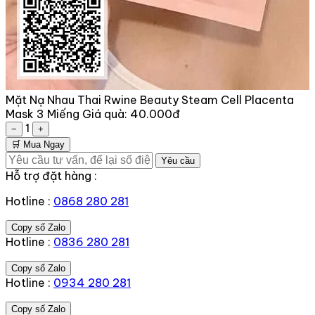
Mặt Nạ Nhau Thai Rwine Beauty Steam Cell Placenta
Mask 3 Miếng
Giá quà:
40.000đ
1
−
+
🛒 Mua Ngay
Yêu cầu
Hỗ trợ đặt hàng :
Hotline :
0868 280 281
Copy số Zalo
Hotline :
0836 280 281
Copy số Zalo
Hotline :
0934 280 281
Copy số Zalo