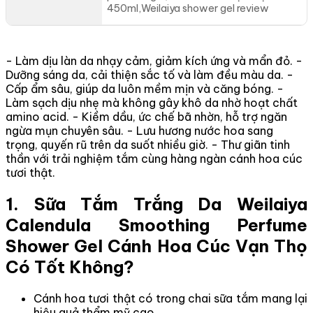
450ml,Weilaiya shower gel review
- Làm dịu làn da nhạy cảm, giảm kích ứng và mẩn đỏ. -
Dưỡng sáng da, cải thiện sắc tố và làm đều màu da. -
Cấp ẩm sâu, giúp da luôn mềm mịn và căng bóng. -
Làm sạch dịu nhẹ mà không gây khô da nhờ hoạt chất
amino acid. - Kiềm dầu, ức chế bã nhờn, hỗ trợ ngăn
ngừa mụn chuyên sâu. - Lưu hương nước hoa sang
trọng, quyến rũ trên da suốt nhiều giờ. - Thư giãn tinh
thần với trải nghiệm tắm cùng hàng ngàn cánh hoa cúc
tươi thật.
1. Sữa Tắm Trắng Da Weilaiya
Calendula Smoothing Perfume
Shower Gel Cánh Hoa Cúc Vạn Thọ
Có Tốt Không?
Cánh hoa tươi thật có trong chai sữa tắm mang lại
hiệu quả thẩm mỹ cao.