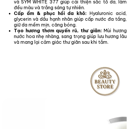
và SYM WHITE 377 giúp cải thiện sắc tố da, làm
đều màu và trắng sáng tự nhiên.
Cấp ẩm & phục hồi da khô:
Hyaluronic acid,
glycerin và dầu hạnh nhân giúp cấp nước đa tầng,
giữ da mềm mịn, căng bóng.
Tạo hương thơm quyến rũ, thư giãn:
Mùi hương
nước hoa nhẹ nhàng, sang trọng giúp lưu hương lâu
và mang lại cảm giác thư giãn sau khi tắm.