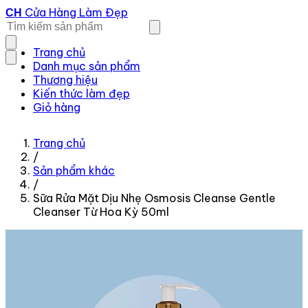
Cửa Hàng Làm Đẹp
CH
Trang chủ
Danh mục sản phẩm
Thương hiệu
Kiến thức làm đẹp
Giỏ hàng
Trang chủ
/
Sản phẩm khác
/
Sữa Rửa Mặt Dịu Nhẹ Osmosis Cleanse Gentle
Cleanser Từ Hoa Kỳ 50ml