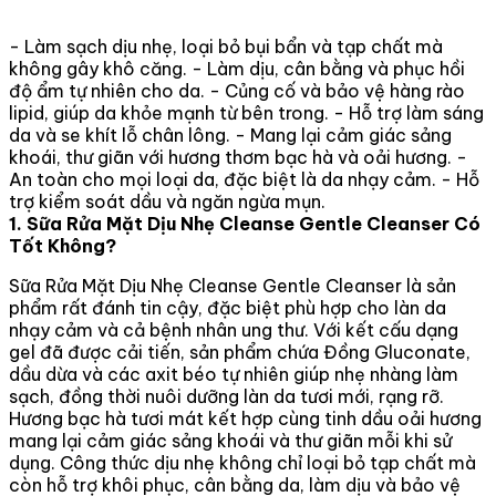
- Làm sạch dịu nhẹ, loại bỏ bụi bẩn và tạp chất mà
không gây khô căng. - Làm dịu, cân bằng và phục hồi
độ ẩm tự nhiên cho da. - Củng cố và bảo vệ hàng rào
lipid, giúp da khỏe mạnh từ bên trong. - Hỗ trợ làm sáng
da và se khít lỗ chân lông. - Mang lại cảm giác sảng
khoái, thư giãn với hương thơm bạc hà và oải hương. -
An toàn cho mọi loại da, đặc biệt là da nhạy cảm. - Hỗ
trợ kiểm soát dầu và ngăn ngừa mụn.
1. Sữa Rửa Mặt Dịu Nhẹ Cleanse Gentle Cleanser Có
Tốt Không?
Sữa Rửa Mặt Dịu Nhẹ Cleanse Gentle Cleanser là sản
phẩm rất đánh tin cậy, đặc biệt phù hợp cho làn da
nhạy cảm và cả bệnh nhân ung thư. Với kết cấu dạng
gel đã được cải tiến, sản phẩm chứa Đồng Gluconate,
dầu dừa và các axit béo tự nhiên giúp nhẹ nhàng làm
sạch, đồng thời nuôi dưỡng làn da tươi mới, rạng rỡ.
Hương bạc hà tươi mát kết hợp cùng tinh dầu oải hương
mang lại cảm giác sảng khoái và thư giãn mỗi khi sử
dụng. Công thức dịu nhẹ không chỉ loại bỏ tạp chất mà
còn hỗ trợ khôi phục, cân bằng da, làm dịu và bảo vệ