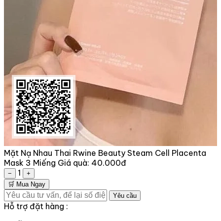
Mặt Nạ Nhau Thai Rwine Beauty Steam Cell Placenta
Mask 3 Miếng
Giá quà:
40.000đ
1
−
+
🛒 Mua Ngay
Yêu cầu
Hỗ trợ đặt hàng :