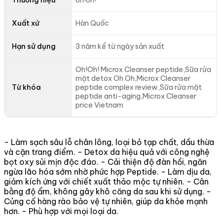
Xuất xứ
Hàn Quốc
Hạn sử dụng
3 năm kể từ ngày sản xuất
Oh!Oh! Microx Cleanser peptide,Sữa rửa
mặt detox Oh Oh,Microx Cleanser
Từ khóa
peptide complex review,Sữa rửa mặt
peptide anti-aging,Microx Cleanser
price Vietnam
- Làm sạch sâu lỗ chân lông, loại bỏ tạp chất, dầu thừa
và cặn trang điểm. - Detox da hiệu quả với công nghệ
bọt oxy sủi mịn độc đáo. - Cải thiện độ đàn hồi, ngăn
ngừa lão hóa sớm nhờ phức hợp Peptide. - Làm dịu da,
giảm kích ứng với chiết xuất thảo mộc tự nhiên. - Cân
bằng độ ẩm, không gây khô căng da sau khi sử dụng. -
Củng cố hàng rào bảo vệ tự nhiên, giúp da khỏe mạnh
hơn. - Phù hợp với mọi loại da.