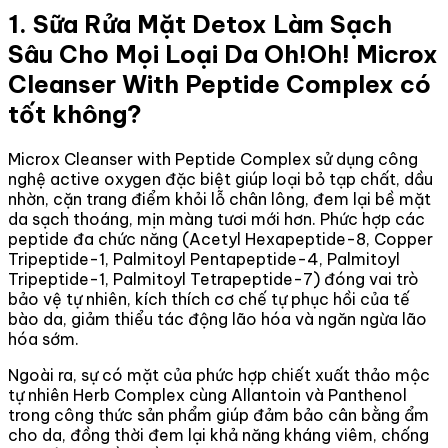
1. Sữa Rửa Mặt Detox Làm Sạch
Sâu Cho Mọi Loại Da Oh!Oh! Microx
Cleanser With Peptide Complex có
tốt không?
Microx Cleanser with Peptide Complex sử dụng công
nghệ active oxygen đặc biệt giúp loại bỏ tạp chất, dầu
nhờn, cặn trang điểm khỏi lỗ chân lông, đem lại bề mặt
da sạch thoáng, mịn màng tươi mới hơn. Phức hợp các
peptide đa chức năng (Acetyl Hexapeptide-8, Copper
Tripeptide-1, Palmitoyl Pentapeptide-4, Palmitoyl
Tripeptide-1, Palmitoyl Tetrapeptide-7) đóng vai trò
bảo vệ tự nhiên, kích thích cơ chế tự phục hồi của tế
bào da, giảm thiểu tác động lão hóa và ngăn ngừa lão
hóa sớm.
Ngoài ra, sự có mặt của phức hợp chiết xuất thảo mộc
tự nhiên Herb Complex cùng Allantoin và Panthenol
trong công thức sản phẩm giúp đảm bảo cân bằng ẩm
cho da, đồng thời đem lại khả năng kháng viêm, chống