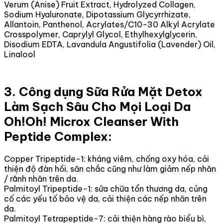
Verum (Anise) Fruit Extract, Hydrolyzed Collagen,
Sodium Hyaluronate, Dipotassium Glycyrrhizate,
Allantoin, Panthenol, Acrylates/C10-30 Alkyl Acrylate
Crosspolymer, Caprylyl Glycol, Ethylhexylglycerin,
Disodium EDTA, Lavandula Angustifolia (Lavender) Oil,
Linalool
3. Công dụng Sữa Rửa Mặt Detox
Làm Sạch Sâu Cho Mọi Loại Da
Oh!Oh! Microx Cleanser With
Peptide Complex:
Copper Tripeptide-1: kháng viêm, chống oxy hóa, cải
thiện độ đàn hồi, săn chắc cũng như làm giảm nếp nhăn
/ rãnh nhăn trên da.
Palmitoyl Tripeptide-1: sửa chữa tổn thương da, củng
cố các yếu tố bảo vệ da, cải thiện các nếp nhăn trên
da.
Palmitoyl Tetrapeptide-7: cải thiện hàng rào biểu bì,