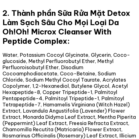
2. Thành phần Sữa Rửa Mặt Detox
Làm Sạch Sâu Cho Mọi Loại Da
Oh!Oh! Microx Cleanser With
Peptide Complex:
Water, Potassium Cocoyl Glycinate, Glycerin, Coco-
glucoside, Methyl Perfluorobutyl Ether, Methyl
Perfluoroisobutyl Ether, Disodium
Cocoamphodiacetate, Coco-Betaine, Sodium
Chloride, Sodium Methyl Cocoyl Taurate, Acrylates
Copolymer, 1,2-Hexanediol, Butylene Glycol, Acetyl
Hexapeptide-8, Copper Tripeptide-1, Palmitoyl
Pentapeptide-4, Palmitoyl Tripeptide-1, Palmitoyl
Tetrapeptide-7, Hamamelis Virginiana (Witch Hazel)
Extract, Lavandula Angustifolia (Lavender) Flower
Extract, Monarda Didyma Leaf Extract, Mentha Piperita
(Peppermint) Leaf Extract, Freesia Refracta Extract,
Chamomilla Recutita (Matricaria) Flower Extract,
Rosmarinus Officinalis (Rosemary) Leaf Extract, Illicium