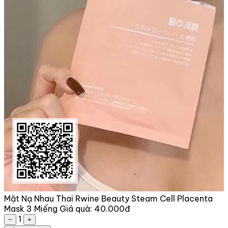
Mặt Nạ Nhau Thai Rwine Beauty Steam Cell Placenta
Mask 3 Miếng
Giá quà:
40.000đ
1
−
+