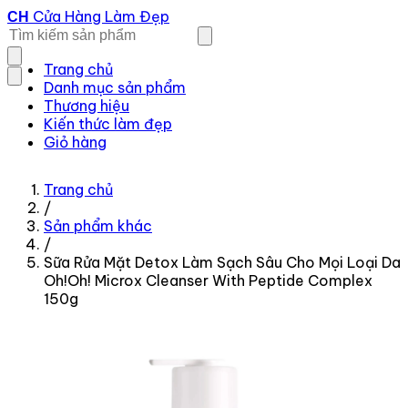
Cửa Hàng Làm Đẹp
CH
Trang chủ
Danh mục sản phẩm
Thương hiệu
Kiến thức làm đẹp
Giỏ hàng
Trang chủ
/
Sản phẩm khác
/
Sữa Rửa Mặt Detox Làm Sạch Sâu Cho Mọi Loại Da
Oh!Oh! Microx Cleanser With Peptide Complex
150g