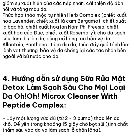
giảm sự xuất hiện của các nếp nhăn, cải thiện độ đàn
hồi và tông màu da.
Phức hợp thảo mộc tự nhiên Herb Complex (chiết xuất
hoa Lavender, chiết xuất lá cam Bergamot, chiết xuất
lá bạc hà, chiết xuất hoa lan Nam Phi Freesia, chiết
xuất hoa cúc Đức, chiết xuất Rosemary): cho da sạch
sâu, làm dịu làn da, củng cố hàng rào bảo vệ da.
Allantoin, Panthenol: Làm dịu da, thúc đẩy quá trình làm
lành vết thương, bảo vệ da chống lại các tác nhân bên
ngoài và bù nước cho da.
4. Hướng dẫn sử dụng Sữa Rửa Mặt
Detox Làm Sạch Sâu Cho Mọi Loại
Da Oh!Oh! Microx Cleanser With
Peptide Complex:
- Lấy một lượng vừa đủ (từ 2 - 3 pump) thoa lên da
khô. Để yên trong khoảng 15 giây chờ bọt sủi (tinh chất
thấm sâu vào da và làm sạch lỗ chân lông).