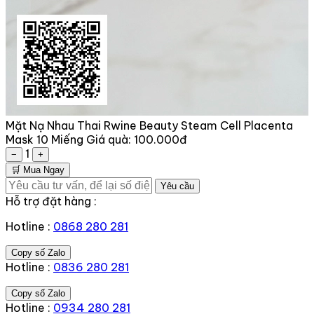
Mặt Nạ Nhau Thai Rwine Beauty Steam Cell Placenta
Mask 10 Miếng
Giá quà:
100.000đ
1
−
+
🛒 Mua Ngay
Yêu cầu
Hỗ trợ đặt hàng :
Hotline :
0868 280 281
Copy số Zalo
Hotline :
0836 280 281
Copy số Zalo
Hotline :
0934 280 281