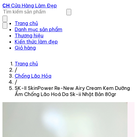
Cửa Hàng Làm Đẹp
CH
Trang chủ
Danh mục sản phẩm
Thương hiệu
Kiến thức làm đẹp
Giỏ hàng
Trang chủ
/
Chống Lão Hóa
/
SK-II SkinPower Re-New Airy Cream Kem Dưỡng
Ẩm Chống Lão Hoá Da Sk-ii Nhật Bản 80gr