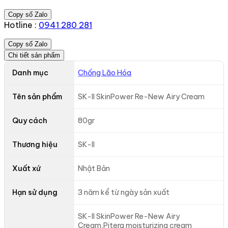
Copy số Zalo
Hotline :
0941 280 281
Copy số Zalo
Chi tiết sản phẩm
Danh mục
Chống Lão Hóa
Tên sản phẩm
SK-II SkinPower Re-New Airy Cream
Quy cách
80gr
Thương hiệu
SK-II
Xuất xứ
Nhật Bản
Hạn sử dụng
3 năm kể từ ngày sản xuất
SK-II SkinPower Re-New Airy
Cream,Pitera moisturizing cream