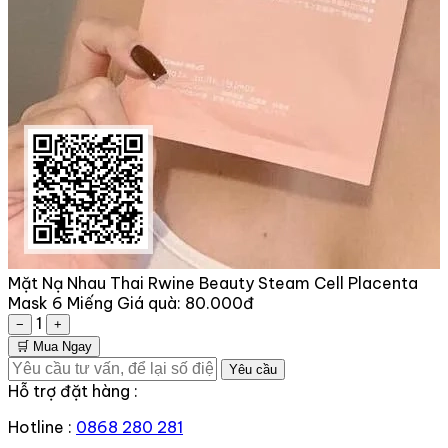
Mặt Nạ Nhau Thai Rwine Beauty Steam Cell Placenta
Mask 6 Miếng
Giá quà:
80.000đ
1
−
+
🛒 Mua Ngay
Yêu cầu
Hỗ trợ đặt hàng :
Hotline :
0868 280 281