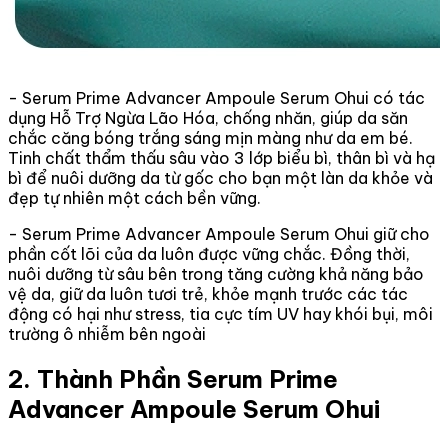
- Serum Prime Advancer Ampoule Serum Ohui có tác
dụng Hỗ Trợ Ngừa Lão Hóa, chống nhăn, giúp da săn
chắc căng bóng trắng sáng mịn màng như da em bé.
Tinh chất thẩm thấu sâu vào 3 lớp biểu bì, thân bì và hạ
bì để nuôi dưỡng da từ gốc cho bạn một làn da khỏe và
đẹp tự nhiên một cách bền vững.
- Serum Prime Advancer Ampoule Serum Ohui giữ cho
phần cốt lõi của da luôn được vững chắc. Đồng thời,
nuôi dưỡng từ sâu bên trong tăng cường khả năng bảo
vệ da, giữ da luôn tươi trẻ, khỏe mạnh trước các tác
động có hại như stress, tia cực tím UV hay khói bụi, môi
trường ô nhiễm bên ngoài
2. Thành Phần Serum Prime
Advancer Ampoule Serum Ohui