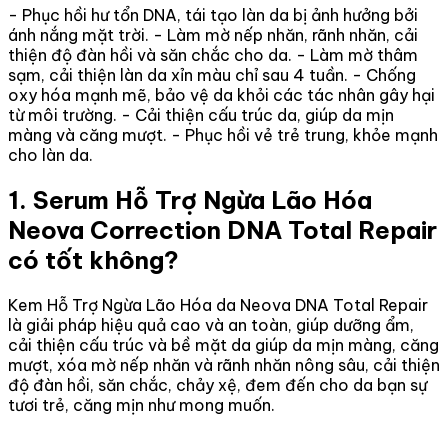
- Phục hồi hư tổn DNA, tái tạo làn da bị ảnh hưởng bởi
ánh nắng mặt trời. - Làm mờ nếp nhăn, rãnh nhăn, cải
thiện độ đàn hồi và săn chắc cho da. - Làm mờ thâm
sạm, cải thiện làn da xỉn màu chỉ sau 4 tuần. - Chống
oxy hóa mạnh mẽ, bảo vệ da khỏi các tác nhân gây hại
từ môi trường. - Cải thiện cấu trúc da, giúp da mịn
màng và căng mượt. - Phục hồi vẻ trẻ trung, khỏe mạnh
cho làn da.
1. Serum Hỗ Trợ Ngừa Lão Hóa
Neova Correction DNA Total Repair
có tốt không?
Kem Hỗ Trợ Ngừa Lão Hóa da Neova DNA Total Repair
là giải pháp hiệu quả cao và an toàn, giúp dưỡng ẩm,
cải thiện cấu trúc và bề mặt da giúp da mịn màng, căng
mượt, xóa mờ nếp nhăn và rãnh nhăn nông sâu, cải thiện
độ đàn hồi, săn chắc, chảy xệ, đem đến cho da bạn sự
tươi trẻ, căng mịn như mong muốn.