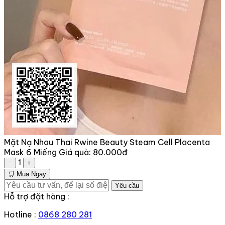
Mặt Nạ Nhau Thai Rwine Beauty Steam Cell Placenta
Mask 6 Miếng
Giá quà:
80.000đ
1
−
+
🛒 Mua Ngay
Yêu cầu
Hỗ trợ đặt hàng :
Hotline :
0868 280 281