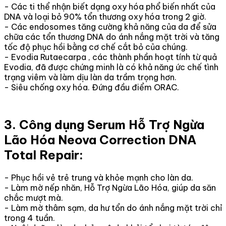
- Các ti thể nhận biết dạng oxy hóa phổ biến nhất của
DNA và loại bỏ 90% tổn thương oxy hóa trong 2 giờ.
- Các endosomes tăng cường khả năng của da để sửa
chữa các tổn thương DNA do ánh nắng mặt trời và tăng
tốc độ phục hồi bằng cơ chế cắt bỏ của chúng.
- Evodia Rutaecarpa , các thành phần hoạt tính từ quả
Evodia, đã được chứng minh là có khả năng ức chế tình
trạng viêm và làm dịu làn da trầm trọng hơn.
- Siêu chống oxy hóa. Đứng đầu điểm ORAC.
3. Công dụng Serum Hỗ Trợ Ngừa
Lão Hóa Neova Correction DNA
Total Repair:
- Phục hồi vẻ trẻ trung và khỏe mạnh cho làn da.
- Làm mờ nếp nhăn, Hỗ Trợ Ngừa Lão Hóa, giúp da săn
chắc mượt mà.
- Làm mờ thâm sạm, da hư tổn do ánh nắng mặt trời chỉ
trong 4 tuần.