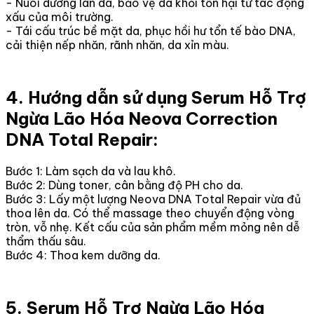
- Nuôi dưỡng làn da, bảo vệ da khỏi tổn hại từ tác động
xấu của môi trường.
- Tái cấu trúc bề mặt da, phục hồi hư tổn tế bào DNA,
cải thiện nếp nhăn, rãnh nhăn, da xỉn màu.
4. Hướng dẫn sử dụng Serum Hỗ Trợ
Ngừa Lão Hóa Neova Correction
DNA Total Repair:
Bước 1: Làm sạch da và lau khô.
Bước 2: Dùng toner, cân bằng độ PH cho da.
Bước 3: Lấy một lượng Neova DNA Total Repair vừa đủ
thoa lên da. Có thể massage theo chuyển động vòng
tròn, vỗ nhẹ. Kết cấu của sản phẩm mềm mỏng nên dễ
thẩm thấu sâu.
Bước 4: Thoa kem dưỡng da.
5. Serum Hỗ Trợ Ngừa Lão Hóa