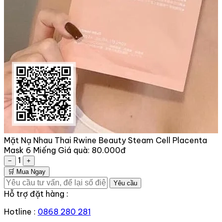
Mặt Nạ Nhau Thai Rwine Beauty Steam Cell Placenta
Mask 6 Miếng
Giá quà:
80.000đ
1
−
+
🛒 Mua Ngay
Yêu cầu
Hỗ trợ đặt hàng :
Hotline :
0868 280 281