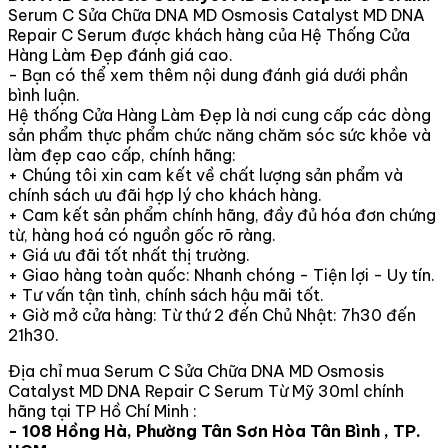
Serum C Sửa Chữa DNA MD Osmosis Catalyst MD DNA
Repair C Serum được khách hàng của Hệ Thống Cửa
Hàng Làm Đẹp đánh giá cao.
- Bạn có thể xem thêm nội dung đánh giá dưới phần
bình luận.
Hệ thống Cửa Hàng Làm Đẹp là nơi cung cấp các dòng
sản phẩm thực phẩm chức năng chăm sóc sức khỏe và
làm đẹp cao cấp, chính hãng:
+ Chúng tôi xin cam kết về chất lượng sản phẩm và
chính sách ưu đãi hợp lý cho khách hàng.
+ Cam kết sản phẩm chính hãng, đầy đủ hóa đơn chứng
từ, hàng hoá có nguồn gốc rõ ràng.
+ Giá ưu đãi tốt nhất thị trường.
+ Giao hàng toàn quốc: Nhanh chóng - Tiện lợi - Uy tín.
+ Tư vấn tận tình, chính sách hậu mãi tốt.
+ Giờ mở cửa hàng: Từ thứ 2 đến Chủ Nhật: 7h30 đến
21h30.
Địa chỉ mua Serum C Sửa Chữa DNA MD Osmosis
Catalyst MD DNA Repair C Serum Từ Mỹ 30ml chính
hãng tại TP Hồ Chí Minh :
- 108 Hồng Hà, Phường Tân Sơn Hòa Tân Bình , TP.