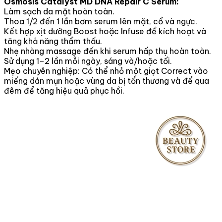
Osmosis Catalyst MD DNA Repair C Serum:
Làm sạch da mặt hoàn toàn.
Thoa 1/2 đến 1 lần bơm serum lên mặt, cổ và ngực.
Kết hợp xịt dưỡng Boost hoặc Infuse để kích hoạt và
tăng khả năng thẩm thấu.
Nhẹ nhàng massage đến khi serum hấp thụ hoàn toàn.
Sử dụng 1–2 lần mỗi ngày, sáng và/hoặc tối.
Mẹo chuyên nghiệp: Có thể nhỏ một giọt Correct vào
miếng dán mụn hoặc vùng da bị tổn thương và để qua
đêm để tăng hiệu quả phục hồi.