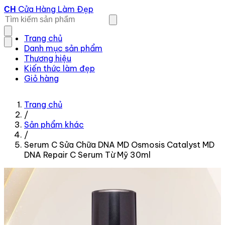
Cửa Hàng Làm Đẹp
CH
Trang chủ
Danh mục sản phẩm
Thương hiệu
Kiến thức làm đẹp
Giỏ hàng
Trang chủ
/
Sản phẩm khác
/
Serum C Sửa Chữa DNA MD Osmosis Catalyst MD
DNA Repair C Serum Từ Mỹ 30ml