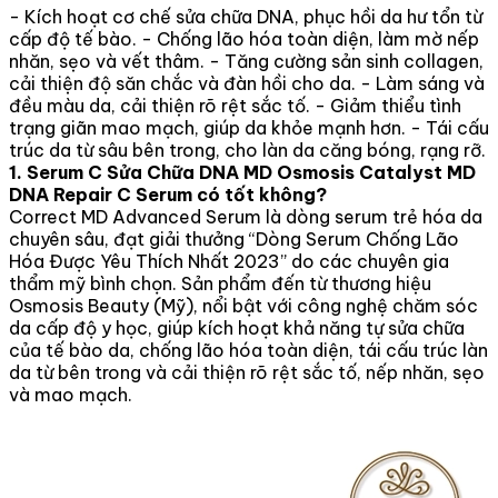
- Kích hoạt cơ chế sửa chữa DNA, phục hồi da hư tổn từ
cấp độ tế bào. - Chống lão hóa toàn diện, làm mờ nếp
nhăn, sẹo và vết thâm. - Tăng cường sản sinh collagen,
cải thiện độ săn chắc và đàn hồi cho da. - Làm sáng và
đều màu da, cải thiện rõ rệt sắc tố. - Giảm thiểu tình
trạng giãn mao mạch, giúp da khỏe mạnh hơn. - Tái cấu
trúc da từ sâu bên trong, cho làn da căng bóng, rạng rỡ.
1. Serum C Sửa Chữa DNA MD Osmosis Catalyst MD
DNA Repair C Serum có tốt không?
Correct MD Advanced Serum là dòng serum trẻ hóa da
chuyên sâu, đạt giải thưởng “Dòng Serum Chống Lão
Hóa Được Yêu Thích Nhất 2023” do các chuyên gia
thẩm mỹ bình chọn. Sản phẩm đến từ thương hiệu
Osmosis Beauty (Mỹ), nổi bật với công nghệ chăm sóc
da cấp độ y học, giúp kích hoạt khả năng tự sửa chữa
của tế bào da, chống lão hóa toàn diện, tái cấu trúc làn
da từ bên trong và cải thiện rõ rệt sắc tố, nếp nhăn, sẹo
và mao mạch.