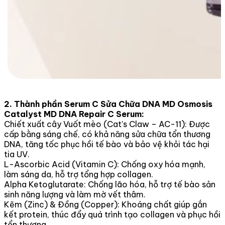
2. Thành phần Serum C Sửa Chữa DNA MD Osmosis
Catalyst MD DNA Repair C Serum:
Chiết xuất cây Vuốt mèo (Cat’s Claw – AC-11): Được
cấp bằng sáng chế, có khả năng sửa chữa tổn thương
DNA, tăng tốc phục hồi tế bào và bảo vệ khỏi tác hại
tia UV.
L-Ascorbic Acid (Vitamin C): Chống oxy hóa mạnh,
làm sáng da, hỗ trợ tổng hợp collagen.
Alpha Ketoglutarate: Chống lão hóa, hỗ trợ tế bào sản
sinh năng lượng và làm mờ vết thâm.
Kẽm (Zinc) & Đồng (Copper): Khoáng chất giúp gắn
kết protein, thúc đẩy quá trình tạo collagen và phục hồi
tổn thương.