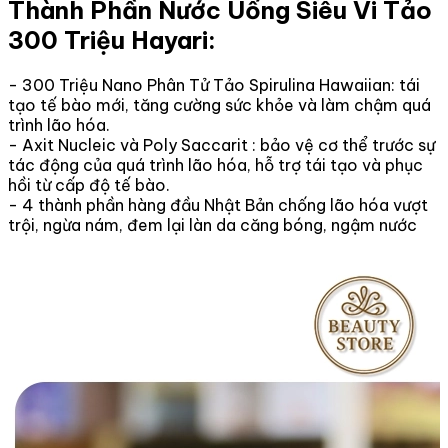
Thành Phần Nước Uống Siêu Vi Tảo
300 Triệu Hayari:
- 300 Triệu Nano Phân Tử Tảo Spirulina Hawaiian: tái
tạo tế bào mới, tăng cường sức khỏe và làm chậm quá
trình lão hóa.
- Axit Nucleic và Poly Saccarit : bảo vệ cơ thể trước sự
tác động của quá trình lão hóa, hỗ trợ tái tạo và phục
hồi từ cấp độ tế bào.
- 4 thành phần hàng đầu Nhật Bản chống lão hóa vượt
trội, ngừa nám, đem lại làn da căng bóng, ngậm nước