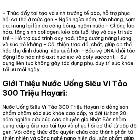
- Thúc đẩy tái tạo và sinh trưởng tế bào, hỗ trợ phục
hồi cơ thể ở mức gen - Ngăn ngừa nám, tàn nhang, sạm
da, mang lại làn da căng bóng, ngậm nước - Chống lão
hóa, tăng sinh collagen, kéo dài tuổi thọ và duy trì sức
trẻ - Hỗ trợ quá trình oxy hoá, tăng cường năng lượng
và sức đề kháng - Cải thiện trao đổi chất, giúp cơ thể
hấp thụ dinh dưỡng hiệu quả hơn - Bảo vệ DNA khỏi tác
động lão hóa nhờ axit nucleic và poly saccarit - Sử
dụng liên tục không gây tác dụng phụ, duy trì sức khỏe
tối ưu mỗi ngày
Giới Thiệu Nước Uống Siêu Vi Tảo
300 Triệu Hayari:
Nước Uống Siêu Vi Tảo 300 Triệu Hayari là dòng sản
phẩm chăm sóc sức khỏe cao cấp, ra đời từ hơn 20
năm nghiên cứu của các chuyên gia Nhật Bản nhằm
cung cấp giải pháp tái tạo và phục hồi cơ thể từ cấp độ
gen. Với công thức độc quyền chứa các thành phần từ
thiên nhiên và công nghệ nano hiện đại, sản phẩm giúp