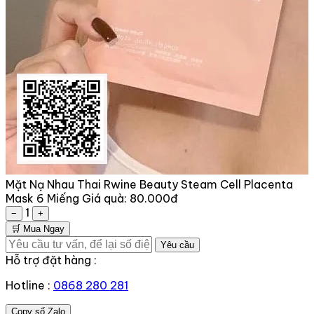
Mặt Nạ Nhau Thai Rwine Beauty Steam Cell Placenta
Mask 6 Miếng
Giá quà:
80.000đ
1
−
+
🛒 Mua Ngay
Yêu cầu
Hỗ trợ đặt hàng :
Hotline :
0868 280 281
Copy số Zalo