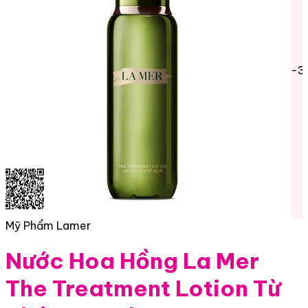
-3
Mỹ Phẩm Lamer
Nước Hoa Hồng La Mer
The Treatment Lotion Từ