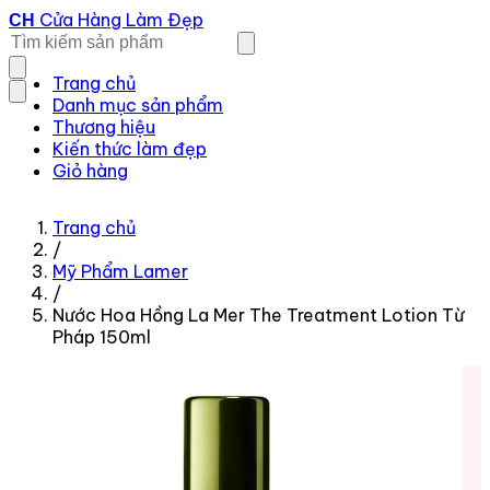
Cửa Hàng Làm Đẹp
CH
Trang chủ
Danh mục sản phẩm
Thương hiệu
Kiến thức làm đẹp
Giỏ hàng
Trang chủ
/
Mỹ Phẩm Lamer
/
Nước Hoa Hồng La Mer The Treatment Lotion Từ
Pháp 150ml