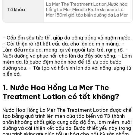
La Mer The Treatment Lotion,Nước hoa
Từ khóa
hồng La Mer,Miracle Broth skincare,La
Mer 150ml giá,tảo biển dưỡng da La Mer
- Cấp ẩm sâu tức thì, giúp da căng bóng và ngậm nước.
- Cải thiện rõ rệt kết cấu da, cho làn da mịn màng. -
Làm đều màu da, mang lại vẻ ngoài tươi trẻ, rạng rỡ. -
Nuôi dưỡng và phục hồi, cho làn da đầy sức sống. - Làm
mềm da, là bước đệm hoàn hảo để tối ưu các bước
dưỡng sau. - Tái tạo và hồi sinh làn da với năng lượng từ
biển cả.
1. Nước Hoa Hồng La Mer The
Treatment Lotion có tốt không?
Nước Hoa Hồng La Mer The Treatment Lotion được chế
tạo bằng quá trình lên men của tảo biển và 73 thành
phần khoáng chất giúp cung cấp độ ẩm, làm mềm, nuôi
dưỡng và cải thiện kết cấu da. Bước thiết yếu này trong
chu trình skincare giúp tối ưu hóa cho bất kỳ sản phẩm