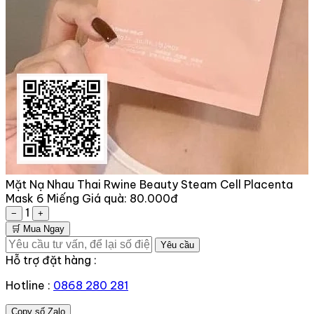
Mặt Nạ Nhau Thai Rwine Beauty Steam Cell Placenta
Mask 6 Miếng
Giá quà:
80.000đ
1
−
+
🛒 Mua Ngay
Yêu cầu
Hỗ trợ đặt hàng :
Hotline :
0868 280 281
Copy số Zalo