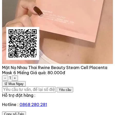
Mặt Nạ Nhau Thai Rwine Beauty Steam Cell Placenta
Mask 6 Miếng
Giá quà:
80.000đ
1
−
+
🛒 Mua Ngay
Yêu cầu
Hỗ trợ đặt hàng :
Hotline :
0868 280 281
Copy số Zalo