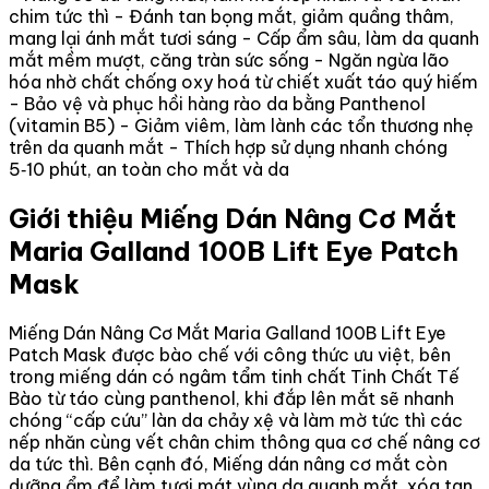
chim tức thì - Đánh tan bọng mắt, giảm quầng thâm,
mang lại ánh mắt tươi sáng - Cấp ẩm sâu, làm da quanh
mắt mềm mượt, căng tràn sức sống - Ngăn ngừa lão
hóa nhờ chất chống oxy hoá từ chiết xuất táo quý hiếm
- Bảo vệ và phục hồi hàng rào da bằng Panthenol
(vitamin B5) - Giảm viêm, làm lành các tổn thương nhẹ
trên da quanh mắt - Thích hợp sử dụng nhanh chóng
5‑10 phút, an toàn cho mắt và da
Giới thiệu Miếng Dán Nâng Cơ Mắt
Maria Galland 100B Lift Eye Patch
Mask
Miếng Dán Nâng Cơ Mắt Maria Galland 100B Lift Eye
Patch Mask được bào chế với công thức ưu việt, bên
trong miếng dán có ngâm tẩm tinh chất Tinh Chất Tế
Bào từ táo cùng panthenol, khi đắp lên mắt sẽ nhanh
chóng “cấp cứu” làn da chảy xệ và làm mờ tức thì các
nếp nhăn cùng vết chân chim thông qua cơ chế nâng cơ
da tức thì. Bên cạnh đó, Miếng dán nâng cơ mắt còn
dưỡng ẩm để làm tươi mát vùng da quanh mắt, xóa tan