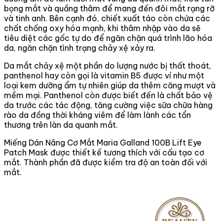
bọng mắt và quầng thâm để mang đến đôi mắt rạng rỡ
và tinh anh. Bên cạnh đó, chiết xuất táo còn chứa các
chất chống oxy hóa mạnh, khi thâm nhập vào da sẽ
tiêu diệt các gốc tự do để ngăn chặn quá trình lão hóa
da, ngăn chặn tình trạng chảy xệ xảy ra.
Da mắt chảy xệ một phần do lượng nước bị thất thoát,
panthenol hay còn gọi là vitamin B5 được ví như một
loại kem dưỡng ẩm tự nhiên giúp da thêm căng mượt và
mềm mại. Panthenol còn được biết đến là chất bảo vệ
da trước các tác động, tăng cường việc sữa chữa hàng
rào da đồng thời kháng viêm để làm lành các tổn
thương trên làn da quanh mắt.
Miếng Dán Nâng Cơ Mắt Maria Galland 100B Lift Eye
Patch Mask được thiết kế tương thích với cấu tạo cơ
mắt. Thành phần đã được kiểm tra độ an toàn đối với
mắt.