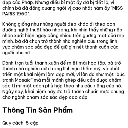
đẹp của Pháp. Nhưng điều bí mật ấy đã bị tiết lộ, vì
chính bà đã đăng quang ngôi vị cao nhất năm ấy "MISS
PARIS 1960".
Không giống như những người đẹp khác đi theo con
đường nghệ thuật hào nhoáng, khi nhìn thấy những nếp
nhăn xuất hiện ngày càng nhiều trên gương mặt của mẹ
mình, bà đã chọn trở thành nhà nghiên cứu trong lĩnh
vực chăm sóc sắc đẹp để giữ gìn nét thanh xuân của
người phụ nữ.
Dành trọn tuổi thanh xuân để miệt mài học tập, bà trở
thành nhà nghiên cứu trong lĩnh vực thẩm mỹ, và phát
triển một khái niệm làm đẹp mới, ví làn da như một “bức
tranh Mosaic” mà mỗi mảnh ghép đều cần được chăm
sóc tỉ mỉ một cách phù hợp theo nhu cầu riêng của nó.
Ngày nay, khái niệm này đã trở thành chuẩn mực chung
cho ngành chăm sóc sắc đẹp cao cấp.
Thông Tin Sản Phẩm
Quy cách
: 5 cặp