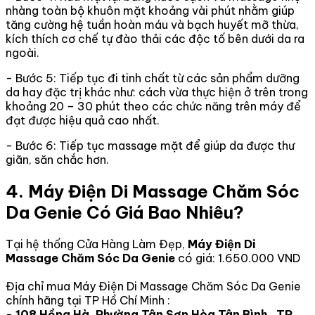
nhàng toàn bộ khuôn mặt khoảng vài phút nhằm giúp
tăng cường hệ tuần hoàn máu và bạch huyết mỡ thừa,
kích thích cơ chế tự đào thải các độc tố bên dưới da ra
ngoài.
- Bước 5: Tiếp tục đi tinh chất từ các sản phẩm dưỡng
da hay đặc trị khác như: cách vừa thực hiện ở trên trong
khoảng 20 – 30 phút theo các chức năng trên máy để
đạt được hiệu quả cao nhất.
- Bước 6: Tiếp tục massage mặt để giúp da được thư
giãn, săn chắc hơn.
4. Máy Điện Di Massage Chăm Sóc
Da Genie Có Giá Bao Nhiêu?
Tại hệ thống Cửa Hàng Làm Đẹp,
Máy Điện Di
Massage Chăm Sóc Da Genie
có giá: 1.650.000 VND
Địa chỉ mua Máy Điện Di Massage Chăm Sóc Da Genie
chính hãng tại TP Hồ Chí Minh :
- 108 Hồng Hà, Phường Tân Sơn Hòa Tân Bình , TP.