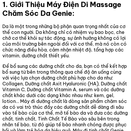
1. Giới Thiệu Máy Điện Di Massage
Chăm Sóc Da Genie:
Da là một trong những bộ phận quan trọng nhất của cơ
thể con người. Da không chỉ có nhiệm vụ bao bọc, che
chở cơ thể khỏi sự tác động, sự ảnh hưởng không có lợi
của môi trường bên ngoài đối với cơ thể, mà nó còn có
chức năng điều hòa, cảm nhận nhiệt độ, tổng hợp các
vitamin, dưỡng chất thiết yếu.
Để bổ sung các dưỡng chất cho da, bạn có thể kết hợp
bổ sung từ bên trong thông qua chế độ ăn uống cùng
với việc lựa chọn dưỡng chất phù hợp cho da như:
Collagen, Dưỡng chất Axit Hyaluronic (HA), Dưỡng chất
Vitamin C, Dưỡng chất Vitamin A, serum và các dưỡng
chất khác dưới các dạng khác nhau như: kem, gel,
lotion… Máy đi dưỡng chất là dòng sản phẩm chăm sóc
da có vai trò thúc đẩy các dưỡng chất dễ dàng đi sâu
vào tế bào của cơ thể, mở tế bào da và đưa các dưỡng
chất, tinh chất, Tinh Chất Tế Bào vào sâu bên trong
nhân tế bào, từ đó giúp tế bào nhanh chóng được phục
hồi và làm trẻ hóa da hiệu quả. Máy đi tinh chất Genie