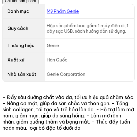
Chi tiết sản phẩm
Danh mục
Mỹ Phẩm Genie
Hộp sản phẩm bao gồm: 1 máy điện di, 1
Quy cách
dây sạc USB, sách hướng dẫn sử dụng.
Thương hiệu
Genie
Xuất xứ
Hàn Quốc
Nhà sản xuất
Genie Corporation
- Đẩy sâu dưỡng chất vào da, tối ưu hiệu quả chăm sóc.
- Nâng cơ mặt, giúp da săn chắc và thon gọn. - Tăng
sinh collagen, tái tạo và trẻ hóa làn da. - Hỗ trợ làm mờ
nám, giảm mụn, giúp da sáng hồng. - Làm mờ rãnh
nhăn, giảm quầng thâm và bọng mắt. - Thúc đẩy tuần
hoàn máu, loại bỏ độc tố dưới da.