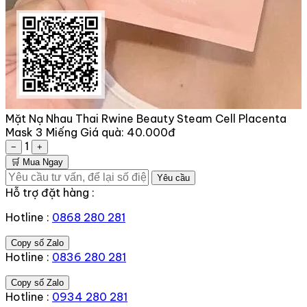
Mặt Nạ Nhau Thai Rwine Beauty Steam Cell Placenta
Mask 3 Miếng
Giá quà:
40.000đ
1
−
+
🛒 Mua Ngay
Yêu cầu
Hỗ trợ đặt hàng :
Hotline :
0868 280 281
Copy số Zalo
Hotline :
0836 280 281
Copy số Zalo
Hotline :
0934 280 281