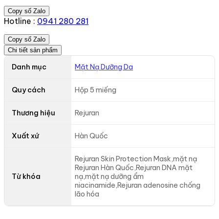
Copy số Zalo
Hotline :
0941 280 281
Copy số Zalo
Chi tiết sản phẩm
Danh mục
Mặt Nạ Dưỡng Da
Quy cách
Hộp 5 miếng
Thương hiệu
Rejuran
Xuất xứ
Hàn Quốc
Rejuran Skin Protection Mask,mặt nạ
Rejuran Hàn Quốc,Rejuran DNA mặt
Từ khóa
nạ,mặt nạ dưỡng ẩm
niacinamide,Rejuran adenosine chống
lão hóa