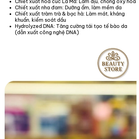
Chiết xuất hoa cúc La Mã: Làm dịu, chống oxy hóa
Chiết xuất nha đam: Dưỡng ẩm, làm mềm da
Chiết xuất tràm trà & bạc hà: Làm mát, kháng
khuẩn, kiểm soát dầu
Hydrolyzed DNA: Tăng cường tái tạo tế bào da
(dẫn xuất công nghệ DNA)