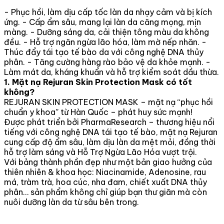
- Phục hồi, làm dịu cấp tốc làn da nhạy cảm và bị kích
ứng. - Cấp ẩm sâu, mang lại làn da căng mọng, mịn
màng. - Dưỡng sáng da, cải thiện tông màu da không
đều. - Hỗ trợ ngăn ngừa lão hóa, làm mờ nếp nhăn. -
Thúc đẩy tái tạo tế bào da với công nghệ DNA thủy
phân. - Tăng cường hàng rào bảo vệ da khỏe mạnh. -
Làm mát da, kháng khuẩn và hỗ trợ kiểm soát dầu thừa.
1. Mặt nạ Rejuran Skin Protection Mask có tốt
không?
REJURAN SKIN PROTECTION MASK – mặt nạ “phục hồi
chuẩn y khoa” từ Hàn Quốc – phát huy sức mạnh!
Được phát triển bởi PharmaResearch – thương hiệu nổi
tiếng với công nghệ DNA tái tạo tế bào, mặt nạ Rejuran
cung cấp độ ẩm sâu, làm dịu làn da mệt mỏi, đồng thời
hỗ trợ làm sáng và Hỗ Trợ Ngừa Lão Hóa vượt trội.
Với bảng thành phần đẹp như một bản giao hưởng của
thiên nhiên & khoa học: Niacinamide, Adenosine, rau
má, tràm trà, hoa cúc, nha đam, chiết xuất DNA thủy
phân… sản phẩm không chỉ giúp bạn thư giãn mà còn
nuôi dưỡng làn da từ sâu bên trong.