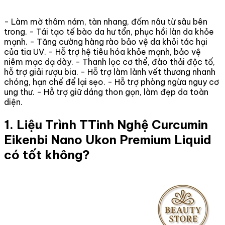
- Làm mờ thâm nám, tàn nhang, đốm nâu từ sâu bên
trong. - Tái tạo tế bào da hư tổn, phục hồi làn da khỏe
mạnh. - Tăng cường hàng rào bảo vệ da khỏi tác hại
của tia UV. - Hỗ trợ hệ tiêu hóa khỏe mạnh, bảo vệ
niêm mạc dạ dày. - Thanh lọc cơ thể, đào thải độc tố,
hỗ trợ giải rượu bia. - Hỗ trợ làm lành vết thương nhanh
chóng, hạn chế để lại sẹo. - Hỗ trợ phòng ngừa nguy cơ
ung thư. - Hỗ trợ giữ dáng thon gọn, làm đẹp da toàn
diện.
1. Liệu Trình TTinh Nghệ Curcumin
Eikenbi Nano Ukon Premium Liquid
có tốt không?