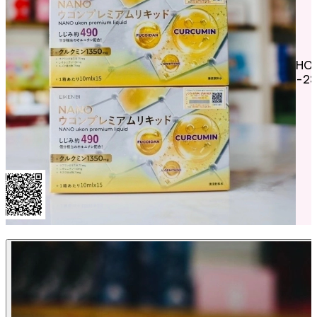
HO
-2