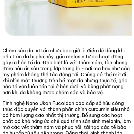
Chăm sóc da hư tổn chưa bao giờ là điều dễ dàng khi
cấu trúc da bị phá hủy, gốc melanin tự do hoạt động
gây ra hắc tố da. Đặc biệt là vết thâm nám, tàn nhang,
đốm nâu ẩn sâu trong lớp trung bì - nơi mà hầu như các
mỹ phẩm không thể tác động tới. Chúng có thể mờ đi
khi nhìn mắt thường trên bề mặt da nhưng thực tế, gốc
hắc tố vẫn luôn tồn tại ở bên dưới và bùng phát nặng
hơn khi da không được chăm sóc và bảo vệ.
Tinh nghệ Nano Ukon Fucoidan cao cấp sở hữu công
thức độc quyền với thành phần chính curcumin siêu nhỏ
có hàm lượng cao nhất thị trường. Bổ sung các hoạt
chất có khả năng ức chế quá trình sản sinh melanin, làm
mờ các vết thâm nám và phục hồi, tái tạo các tế bào
da hư tổn từ sâu bên trong. Đồng thời, hình thành lớp