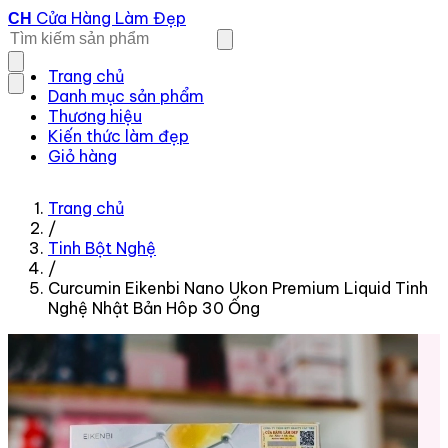
Cửa Hàng Làm Đẹp
CH
Trang chủ
Danh mục sản phẩm
Thương hiệu
Kiến thức làm đẹp
Giỏ hàng
Trang chủ
/
Tinh Bột Nghệ
/
Curcumin Eikenbi Nano Ukon Premium Liquid Tinh
Nghệ Nhật Bản Hôp 30 Ống