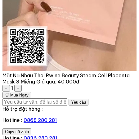
Mặt Nạ Nhau Thai Rwine Beauty Steam Cell Placenta
Mask 3 Miếng
Giá quà:
40.000đ
1
−
+
🛒 Mua Ngay
Yêu cầu
Hỗ trợ đặt hàng :
Hotline :
0868 280 281
Copy số Zalo
Hotline :
0836 280 281