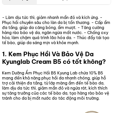
- Làm dịu tức thì, giảm nhanh mẩn đỏ và kích ứng. -
Phục hồi chuyên sâu cho làn da bị tổn thương. - Cấp ẩm
đa tầng, giúp da căng bóng, ẩm mượt. - Tăng cường
hàng rào bảo vệ da, ngăn ngừa mất nước. - Chống oxy
hóa, làm chậm quá trình lão hóa da. - Thúc đẩy tái tạo
tế bào, giúp da sáng mịn và khỏe mạnh.
1. Kem Phục Hồi Và Bảo Vệ Da
Kyunglab Cream B5 có tốt không?
Kem Dưỡng Ẩm Phục Hồi B5 Kyung Lab chứa 10% B5
mang đến khả năng phục hồi da nhanh chóng, giúp hỗ
trợ cải thiện đa tầng, từ lớp màng ẩm đến tế bào da,
làm dịu da tức thì, giảm mẩn đỏ và ngứa rát, kích thích
sự tăng trưởng của các tế bào da, tạo hàng rào bảo vệ
tránh cho da bị mất nước do tác động môi trường.