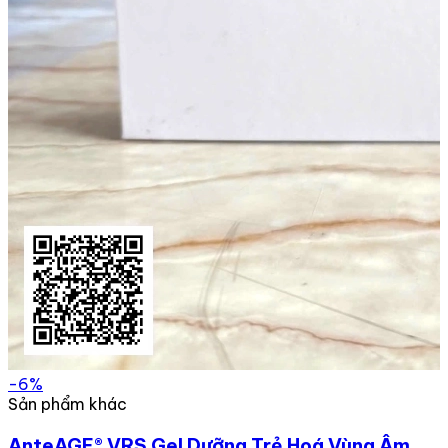
-6%
Sản phẩm khác
AnteAGE® VRS Gel Dưỡng Trẻ Hoá Vùng Âm