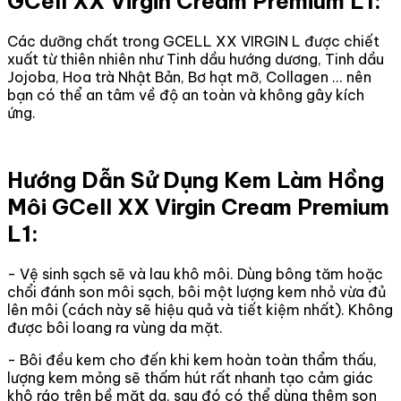
GCell XX Virgin Cream Premium L1:
Các dưỡng chất trong GCELL XX VIRGIN L được chiết
xuất từ thiên nhiên như Tinh dầu hướng dương, Tinh dầu
Jojoba, Hoa trà Nhật Bản, Bơ hạt mỡ, Collagen ... nên
bạn có thể an tâm về độ an toàn và không gây kích
ứng.
Hướng Dẫn Sử Dụng Kem Làm Hồng
Môi GCell XX Virgin Cream Premium
L1:
- Vệ sinh sạch sẽ và lau khô môi. Dùng bông tăm hoặc
chổi đánh son môi sạch, bôi một lượng kem nhỏ vừa đủ
lên môi (cách này sẽ hiệu quả và tiết kiệm nhất). Không
được bôi loang ra vùng da mặt.
- Bôi đều kem cho đến khi kem hoàn toàn thẩm thấu,
lượng kem mỏng sẽ thấm hút rất nhanh tạo cảm giác
khô ráo trên bề mặt da, sau đó có thể dùng thêm son