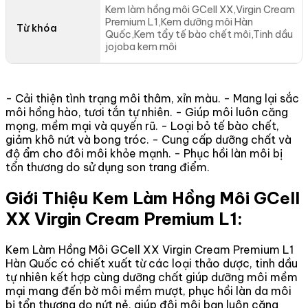
Kem làm hồng môi GCell XX,Virgin Cream
Premium L1,Kem dưỡng môi Hàn
Từ khóa
Quốc,Kem tẩy tế bào chết môi,Tinh dầu
jojoba kem môi
- Cải thiện tình trạng môi thâm, xỉn màu. - Mang lại sắc
môi hồng hào, tươi tắn tự nhiên. - Giúp môi luôn căng
mọng, mềm mại và quyến rũ. - Loại bỏ tế bào chết,
giảm khô nứt và bong tróc. - Cung cấp dưỡng chất và
độ ẩm cho đôi môi khỏe mạnh. - Phục hồi làn môi bị
tổn thương do sử dụng son trang điểm.
Giới Thiệu Kem Làm Hồng Môi GCell
XX Virgin Cream Premium L1:
Kem Làm Hồng Môi GCell XX Virgin Cream Premium L1
Hàn Quốc có chiết xuất từ các loại thảo dược, tinh dầu
tự nhiên kết hợp cùng dưỡng chất giúp dưỡng môi mềm
mại mang đến bờ môi mềm mượt, phục hồi làn da môi
bị tổn thương do nứt nẻ, giúp đôi môi bạn luôn căng