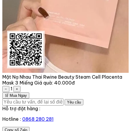
Mặt Nạ Nhau Thai Rwine Beauty Steam Cell Placenta
Mask 3 Miếng
Giá quà:
40.000đ
1
−
+
🛒 Mua Ngay
Yêu cầu
Hỗ trợ đặt hàng :
Hotline :
0868 280 281
Copy số Zalo