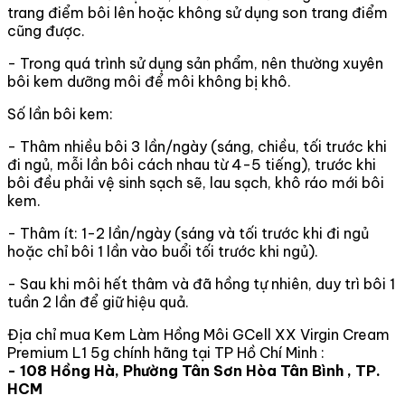
trang điểm bôi lên hoặc không sử dụng son trang điểm
cũng được.
- Trong quá trình sử dụng sản phẩm, nên thường xuyên
bôi kem dưỡng môi để môi không bị khô.
Số lần bôi kem:
- Thâm nhiều bôi 3 lần/ngày (sáng, chiều, tối trước khi
đi ngủ, mỗi lần bôi cách nhau từ 4-5 tiếng), trước khi
bôi đều phải vệ sinh sạch sẽ, lau sạch, khô ráo mới bôi
kem.
- Thâm ít: 1-2 lần/ngày (sáng và tối trước khi đi ngủ
hoặc chỉ bôi 1 lần vào buổi tối trước khi ngủ).
- Sau khi môi hết thâm và đã hồng tự nhiên, duy trì bôi 1
tuần 2 lần để giữ hiệu quả.
Địa chỉ mua Kem Làm Hồng Môi GCell XX Virgin Cream
Premium L1 5g chính hãng tại TP Hồ Chí Minh :
- 108 Hồng Hà, Phường Tân Sơn Hòa Tân Bình , TP.
HCM