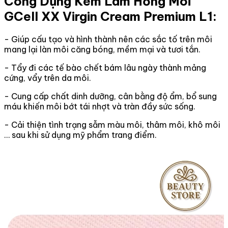
Công Dụng Kem Làm Hồng Môi
GCell XX Virgin Cream Premium L1:
- Giúp cấu tạo và hình thành nên các sắc tố trên môi
mang lại làn môi căng bóng, mềm mại và tươi tắn.
- Tẩy đi các tế bào chết bám lâu ngày thành mảng
cứng, vẩy trên da môi.
- Cung cấp chất dinh dưỡng, cân bằng độ ẩm, bổ sung
máu khiến môi bớt tái nhợt và tràn đầy sức sống.
- Cải thiện tình trạng sẫm màu môi, thâm môi, khô môi
… sau khi sử dụng mỹ phẩm trang điểm.