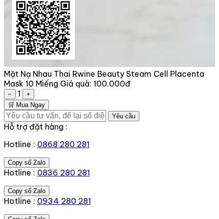
Mặt Nạ Nhau Thai Rwine Beauty Steam Cell Placenta
Mask 10 Miếng
Giá quà:
100.000đ
1
−
+
🛒 Mua Ngay
Yêu cầu
Hỗ trợ đặt hàng :
Hotline :
0868 280 281
Copy số Zalo
Hotline :
0836 280 281
Copy số Zalo
Hotline :
0934 280 281