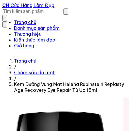
Cửa Hàng Làm Đẹp
CH
Trang chủ
Danh mục sản phẩm
Thương hiệu
Kiến thức làm đẹp
Giỏ hàng
Trang chủ
/
Chăm sóc da mặt
/
Kem Dưỡng Vùng Mắt Helena Rubinstein Replasty
Age Recovery Eye Repair Từ Úc 15ml