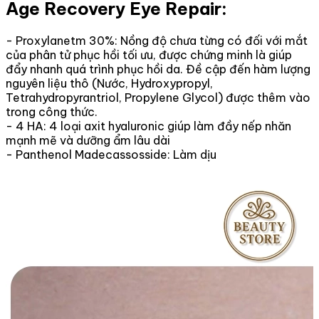
Age Recovery Eye Repair:
- Proxylanetm 30%: Nồng độ chưa từng có đối với mắt
của phân tử phục hồi tối ưu, được chứng minh là giúp
đẩy nhanh quá trình phục hồi da. Đề cập đến hàm lượng
nguyên liệu thô (Nước, Hydroxypropyl,
Tetrahydropyrantriol, Propylene Glycol) được thêm vào
trong công thức.
- 4 HA: 4 loại axit hyaluronic giúp làm đầy nếp nhăn
mạnh mẽ và dưỡng ẩm lâu dài
- Panthenol Madecassosside: Làm dịu