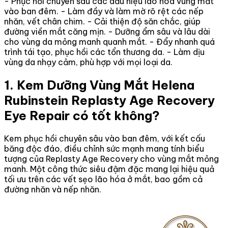
- Phục hồi chuyên sâu các dấu hiệu lão hóa vùng mắt
vào ban đêm. - Làm đầy và làm mờ rõ rệt các nếp
nhăn, vết chân chim. - Cải thiện độ săn chắc, giúp
đường viền mắt căng mịn. - Dưỡng ẩm sâu và lâu dài
cho vùng da mỏng manh quanh mắt. - Đẩy nhanh quá
trình tái tạo, phục hồi các tổn thương da. - Làm dịu
vùng da nhạy cảm, phù hợp với mọi loại da.
1. Kem Dưỡng Vùng Mắt Helena
Rubinstein Replasty Age Recovery
Eye Repair có tốt không?
Kem phục hồi chuyên sâu vào ban đêm, với kết cấu
băng độc đáo, điều chỉnh sức mạnh mang tính biểu
tượng của Replasty Age Recovery cho vùng mắt mỏng
manh. Một công thức siêu đậm đặc mang lại hiệu quả
tối ưu trên các vết sẹo lão hóa ở mắt, bao gồm cả
đường nhăn và nếp nhăn.