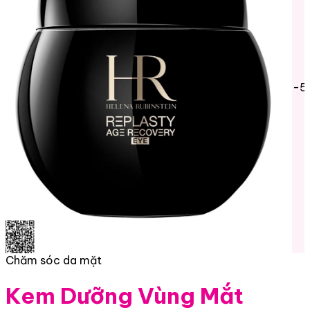
-5
Chăm sóc da mặt
Kem Dưỡng Vùng Mắt