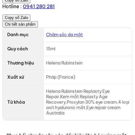
Copy số Zalo
Hotline :
0941 280 281
Copy số Zalo
Chi tiết sản phẩm
Danh mục
Chăm sóc da mặt
Quy cách
15ml
Thương hiệu
Helena Rubinstein
Xuất xứ
Pháp (France)
Helena Rubinstein Replasty Eye
Repair,Kem mắt Replasty Age
Từ khóa
Recovery,Proxylan 30% eye cream,4 loại
axit hyaluronic mắt,Eye repair cream
Australia