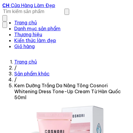
Cửa Hàng Làm Đẹp
CH
Trang chủ
Danh mục sản phẩm
Thương hiệu
Kiến thức làm đẹp
Giỏ hàng
Trang chủ
/
Sản phẩm khác
/
Kem Dưỡng Trắng Da Nâng Tông Cosnori
Whitening Dress Tone-Up Cream Từ Hàn Quốc
50ml