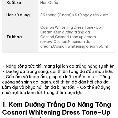
Xuất xứ
Hàn Quốc
Hạn sử dụng
36 tháng (3 năm) kể từ ngày sản xuất
Cosnori Whitening Dress Tone-Up
Cream,Kem dưỡng trắng da
Từ khóa
Cosnori,Cosnori tone up cream
review,Cosnori Niacinamide
cream,Cosnori whitening cream 50ml
- Nâng tông tức thì, mang lại làn da trắng hồng tự nhiên.
- Dưỡng da trắng sáng, cải thiện tông da đều màu hơn.
- Cấp ẩm và khóa ẩm, giúp da luôn mềm mịn. - Tăng
cường sản sinh collagen, cải thiện độ đàn hồi cho da. -
Làm dịu và phục hồi làn da bị hư tổn. - Có thể sử dụng
như một lớp kem lót trang điểm tiện lợi.
1. Kem Dưỡng Trắng Da Nâng Tông
Cosnori Whitening Dress Tone-Up