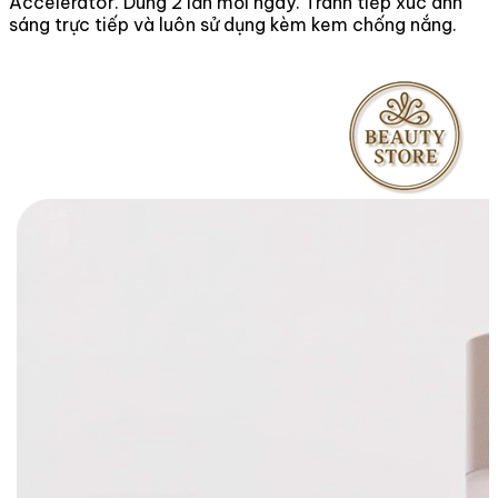
Accelerator. Dùng 2 lần mỗi ngày. Tránh tiếp xúc ánh
sáng trực tiếp và luôn sử dụng kèm kem chống nắng.