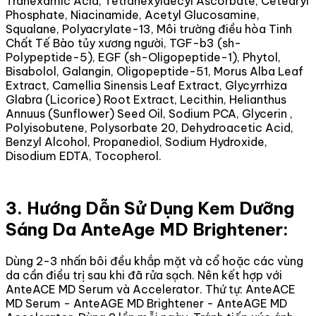
Tranexamic Acid, Tetrahexyldecyl Ascorbate, Cetearyl
Phosphate, Niacinamide, Acetyl Glucosamine,
Squalane, Polyacrylate-13, Môi trường điều hòa Tinh
Chất Tế Bào tủy xương người, TGF-b3 (sh-
Polypeptide-5), EGF (sh-Oligopeptide-1), Phytol,
Bisabolol, Galangin, Oligopeptide-51, Morus Alba Leaf
Extract, Camellia Sinensis Leaf Extract, Glycyrrhiza
Glabra (Licorice) Root Extract, Lecithin, Helianthus
Annuus (Sunflower) Seed Oil, Sodium PCA, Glycerin ,
Polyisobutene, Polysorbate 20, Dehydroacetic Acid,
Benzyl Alcohol, Propanediol, Sodium Hydroxide,
Disodium EDTA, Tocopherol.
3. Hướng Dẫn Sử Dụng Kem Dưỡng
Sáng Da AnteAge MD Brightener:
Dùng 2-3 nhấn bôi đều khắp mặt và cổ hoặc các vùng
da cần điều trị sau khi đã rửa sạch. Nên kết hợp với
AnteACE MD Serum và Accelerator. Thứ tự: AnteACE
MD Serum - AnteAGE MD Brightener - AnteAGE MD