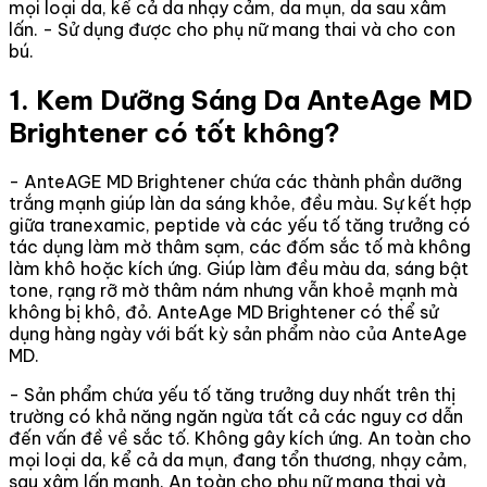
mọi loại da, kể cả da nhạy cảm, da mụn, da sau xâm
lấn. - Sử dụng được cho phụ nữ mang thai và cho con
bú.
1. Kem Dưỡng Sáng Da AnteAge MD
Brightener có tốt không?
- AnteAGE MD Brightener chứa các thành phần dưỡng
trắng mạnh giúp làn da sáng khỏe, đều màu. Sự kết hợp
giữa tranexamic, peptide và các yếu tố tăng trưởng có
tác dụng làm mờ thâm sạm, các đốm sắc tố mà không
làm khô hoặc kích ứng. Giúp làm đều màu da, sáng bật
tone, rạng rỡ mờ thâm nám nhưng vẫn khoẻ mạnh mà
không bị khô, đỏ. AnteAge MD Brightener có thể sử
dụng hàng ngày với bất kỳ sản phẩm nào của AnteAge
MD.
- Sản phẩm chứa yếu tố tăng trưởng duy nhất trên thị
trường có khả năng ngăn ngừa tất cả các nguy cơ dẫn
đến vấn đề về sắc tố. Không gây kích ứng. An toàn cho
mọi loại da, kể cả da mụn, đang tổn thương, nhạy cảm,
sau xâm lấn mạnh. An toàn cho phụ nữ mang thai và