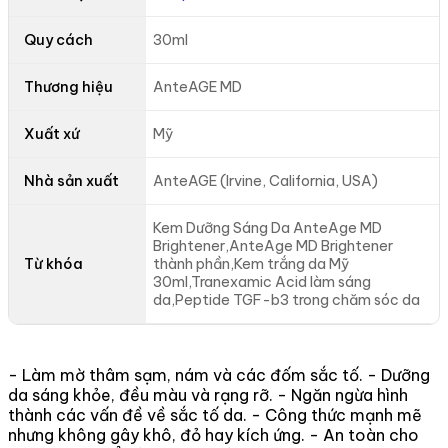
Quy cách
30ml
Thương hiệu
AnteAGE MD
Xuất xứ
Mỹ
Nhà sản xuất
AnteAGE (Irvine, California, USA)
Kem Dưỡng Sáng Da AnteAge MD
Brightener,AnteAge MD Brightener
Từ khóa
thành phần,Kem trắng da Mỹ
30ml,Tranexamic Acid làm sáng
da,Peptide TGF-b3 trong chăm sóc da
- Làm mờ thâm sạm, nám và các đốm sắc tố. - Dưỡng
da sáng khỏe, đều màu và rạng rỡ. - Ngăn ngừa hình
thành các vấn đề về sắc tố da. - Công thức mạnh mẽ
nhưng không gây khô, đỏ hay kích ứng. - An toàn cho