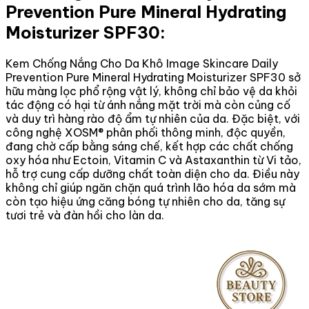
Prevention Pure Mineral Hydrating
Moisturizer SPF30:
Kem Chống Nắng Cho Da Khô Image Skincare Daily
Prevention Pure Mineral Hydrating Moisturizer SPF30 sở
hữu màng lọc phổ rộng vật lý, không chỉ bảo vệ da khỏi
tác động có hại từ ánh nắng mặt trời mà còn củng cố
và duy trì hàng rào độ ẩm tự nhiên của da. Đặc biệt, với
công nghệ XOSM® phân phối thông minh, độc quyền,
đang chờ cấp bằng sáng chế, kết hợp các chất chống
oxy hóa như Ectoin, Vitamin C và Astaxanthin từ Vi tảo,
hỗ trợ cung cấp dưỡng chất toàn diện cho da. Điều này
không chỉ giúp ngăn chặn quá trình lão hóa da sớm mà
còn tạo hiệu ứng căng bóng tự nhiên cho da, tăng sự
tươi trẻ và đàn hồi cho làn da.