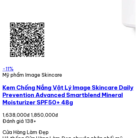
-11%
Mỹ phẩm Image Skincare
Kem Chống Nắng Vật Lý Image Skincare Daily
Prevention Advanced Smartblend Mineral
Moisturizer SPF50+ 48g
1,638,000₫
1,850,000₫
Đánh giá 138+
Cửa Hàng Làm Đẹp