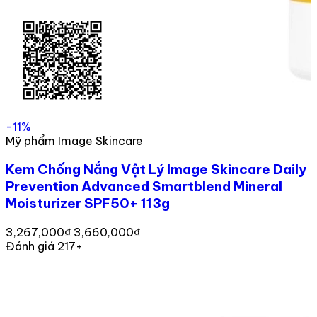
-11%
Mỹ phẩm Image Skincare
Kem Chống Nắng Vật Lý Image Skincare Daily
Prevention Advanced Smartblend Mineral
Moisturizer SPF50+ 113g
3,267,000₫
3,660,000₫
Đánh giá 217+