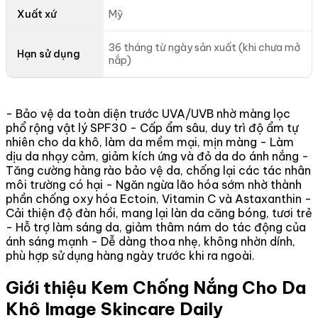
Xuất xứ
Mỹ
36 tháng từ ngày sản xuất (khi chưa mở
Hạn sử dụng
nắp)
- Bảo vệ da toàn diện trước UVA/UVB nhờ màng lọc
phổ rộng vật lý SPF30 - Cấp ẩm sâu, duy trì độ ẩm tự
nhiên cho da khô, làm da mềm mại, mịn màng - Làm
dịu da nhạy cảm, giảm kích ứng và đỏ da do ánh nắng -
Tăng cường hàng rào bảo vệ da, chống lại các tác nhân
môi trường có hại - Ngăn ngừa lão hóa sớm nhờ thành
phần chống oxy hóa Ectoin, Vitamin C và Astaxanthin -
Cải thiện độ đàn hồi, mang lại làn da căng bóng, tươi trẻ
- Hỗ trợ làm sáng da, giảm thâm nám do tác động của
ánh sáng mạnh - Dễ dàng thoa nhẹ, không nhờn dính,
phù hợp sử dụng hàng ngày trước khi ra ngoài.
Giới thiệu Kem Chống Nắng Cho Da
Khô Image Skincare Daily