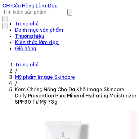
Cửa Hàng Làm Đẹp
CH
Trang chủ
Danh mục sản phẩm
Thương hiệu
Kiến thức làm đẹp
Giỏ hàng
Trang chủ
/
Mỹ phẩm Image Skincare
/
Kem Chống Nắng Cho Da Khô Image Skincare
Daily Prevention Pure Mineral Hydrating Moisturizer
SPF30 Từ Mỹ 73g