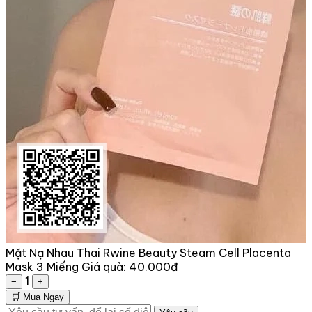
Mặt Nạ Nhau Thai Rwine Beauty Steam Cell Placenta
Mask 3 Miếng
Giá quà:
40.000đ
1
−
+
🛒 Mua Ngay