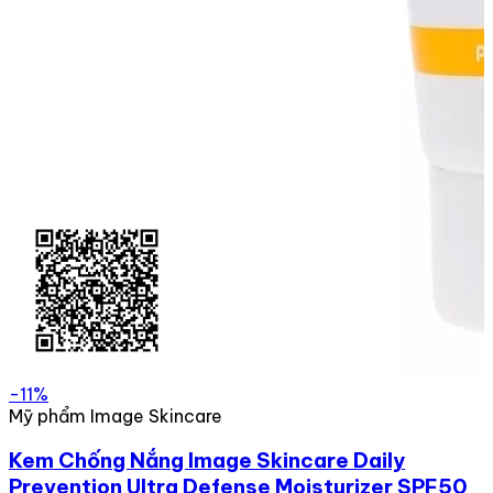
-11%
Mỹ phẩm Image Skincare
Kem Chống Nắng Image Skincare Daily
Prevention Ultra Defense Moisturizer SPF50