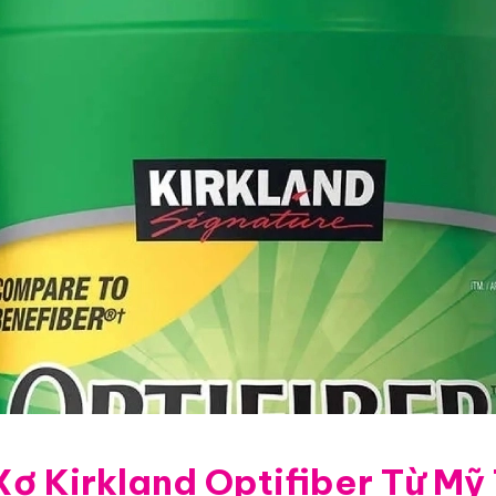
Xơ Kirkland Optifiber Từ Mỹ