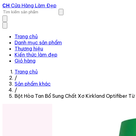
Cửa Hàng Làm Đẹp
CH
Trang chủ
Danh mục sản phẩm
Thương hiệu
Kiến thức làm đẹp
Giỏ hàng
Trang chủ
/
Sản phẩm khác
/
Bột Hòa Tan Bổ Sung Chất Xơ Kirkland Optifiber T