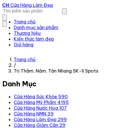
Cửa Hàng Làm Đẹp
CH
Trang chủ
Danh mục sản phẩm
Thương hiệu
Kiến thức làm đẹp
Giỏ hàng
Trang chủ
/
Trị Thâm, Nám, Tàn Nhang SK-II Spots
Danh Mục
Cửa Hàng Sức Khỏe
590
Cửa Hàng Mỹ Phẩm
4195
Cửa Hàng Nước Hoa
107
Cửa Hàng NMN
39
Cửa Hàng Làm Đẹp
299
Cửa Hàng Giảm Cân
29