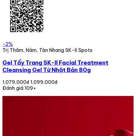
-2%
Trị Thâm, Nám, Tàn Nhang SK-II Spots
Gel Tẩy Trang SK-II Facial Treatment
Cleansing Gel Từ Nhật Bản 80g
1,079,000₫
1,099,000₫
Đánh giá 109+