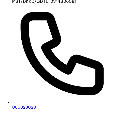
MST/ĐKKD/QĐTL: 0314306581
0868280281