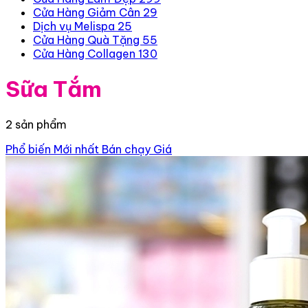
Cửa Hàng Giảm Cân
29
Dịch vụ Melispa
25
Cửa Hàng Quà Tặng
55
Cửa Hàng Collagen
130
Sữa Tắm
2 sản phẩm
Phổ biến
Mới nhất
Bán chạy
Giá