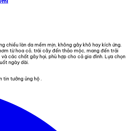
0ml
ông chiều làn da mềm mịn, không gây khô hay kích ứng.
thơm từ hoa cỏ, trái cây đến thảo mộc, mang đến trải
 và các chất gây hại, phù hợp cho cả gia đình. Lựa chọn
uốt ngày dài.
tin tưởng ủng hộ .