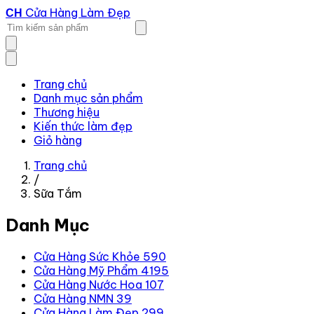
Cửa Hàng Làm Đẹp
CH
Trang chủ
Danh mục sản phẩm
Thương hiệu
Kiến thức làm đẹp
Giỏ hàng
Trang chủ
/
Sữa Tắm
Danh Mục
Cửa Hàng Sức Khỏe
590
Cửa Hàng Mỹ Phẩm
4195
Cửa Hàng Nước Hoa
107
Cửa Hàng NMN
39
Cửa Hàng Làm Đẹp
299