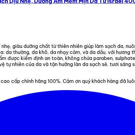
h Dịu Nhẹ, Dưỡng Ẩm Mềm Mịn Da Từ Israel 40
hẹ, giàu dưỡng chất từ thiên nhiên giúp làm sạch da, nu
a: da thường, da khô, da nhạy cảm, và da dầu, với hương 
hẩm được kiểm định an toàn, không chứa paraben, sulphate
 tự nhiên của da và tận hưởng làn da sạch sẽ, tươi sáng s
ao cấp chính hãng 100%. Cảm ơn quý khách hàng đã luôn 