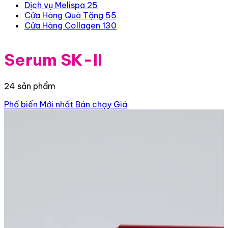
Dịch vụ Melispa
25
Cửa Hàng Quà Tặng
55
Cửa Hàng Collagen
130
Serum SK-II
24 sản phẩm
Phổ biến
Mới nhất
Bán chạy
Giá