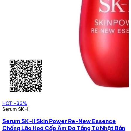
HOT
-33%
Serum SK-II
Serum SK-II Skin Power Re-New Essence
Chống Lão Hoá Cấp Ẩm Đa Tầng Từ Nhật Bản