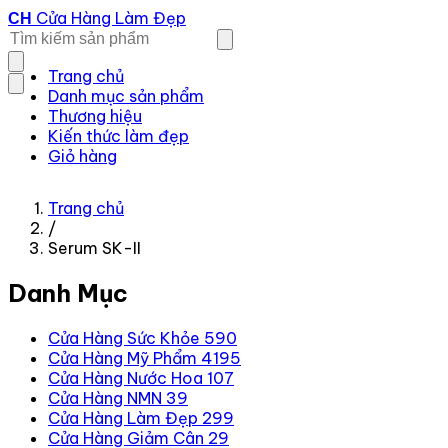
Cửa Hàng Làm Đẹp
CH
Trang chủ
Danh mục sản phẩm
Thương hiệu
Kiến thức làm đẹp
Giỏ hàng
Trang chủ
/
Serum SK-II
Danh Mục
Cửa Hàng Sức Khỏe
590
Cửa Hàng Mỹ Phẩm
4195
Cửa Hàng Nước Hoa
107
Cửa Hàng NMN
39
Cửa Hàng Làm Đẹp
299
Cửa Hàng Giảm Cân
29