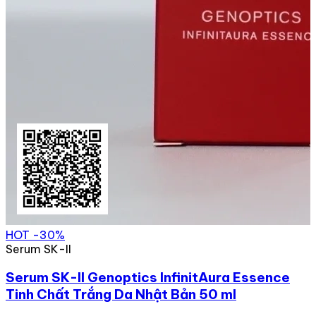
HOT
-30%
Serum SK-II
Serum SK-II Genoptics InfinitAura Essence
Tinh Chất Trắng Da Nhật Bản 50 ml