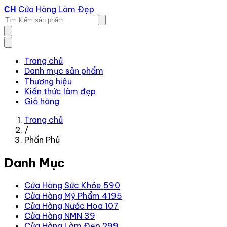
Cửa Hàng Làm Đẹp
CH
Trang chủ
Danh mục sản phẩm
Thương hiệu
Kiến thức làm đẹp
Giỏ hàng
Trang chủ
/
Phấn Phủ
Danh Mục
Cửa Hàng Sức Khỏe
590
Cửa Hàng Mỹ Phẩm
4195
Cửa Hàng Nước Hoa
107
Cửa Hàng NMN
39
Cửa Hàng Làm Đẹp
299