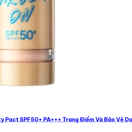
y Pact SPF50+ PA+++ Trang Điểm Và Bảo Vệ Da 