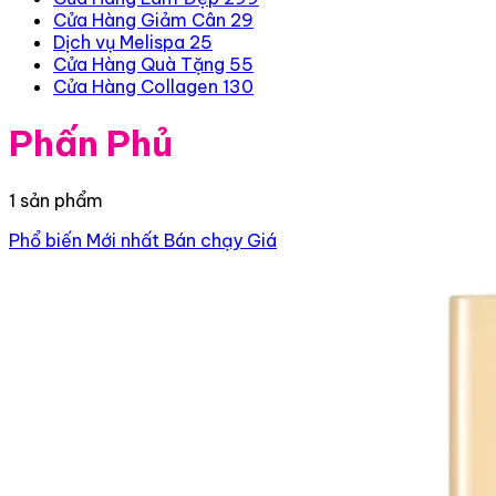
Cửa Hàng Giảm Cân
29
Dịch vụ Melispa
25
Cửa Hàng Quà Tặng
55
Cửa Hàng Collagen
130
Phấn Phủ
1 sản phẩm
Phổ biến
Mới nhất
Bán chạy
Giá